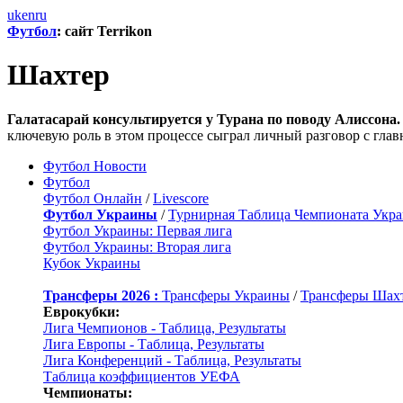
uk
en
ru
Футбол
: сайт Terrikon
Шахтер
Галатасарай консультируется у Турана по поводу Алиссона.
ключевую роль в этом процессе сыграл личный разговор с гла
Футбол Новости
Футбол
Футбол Онлайн
/
Livescore
Футбол Украины
/
Турнирная Таблица Чемпионата Укр
Футбол Украины: Первая лига
Футбол Украины: Вторая лига
Кубок Украины
Трансферы 2026 :
Трансферы Украины
/
Трансферы Шах
Еврокубки:
Лига Чемпионов - Таблица, Результаты
Лига Европы - Таблица, Результаты
Лига Конференций - Таблица, Результаты
Таблица коэффициентов УЕФА
Чемпионаты: