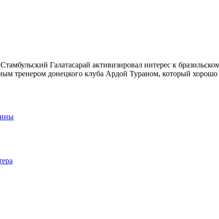
Стамбульский Галатасарай активизировал интерес к бразильско
вным тренером донецкого клуба Ардой Тураном, который хорошо 
аины
тера