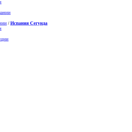
и
мании
нии
/
Испания Сегунда
и
нции