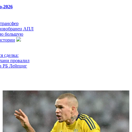
о-2026
трансфер
 новобранец АПЛ
ую большую
истории
я сделка:
лани провалил
в РБ Лейпциг
целился на
борной Дании
белоа манит в
тьего игрока
 переходит в
ын рулевого
ранции
 в пригород