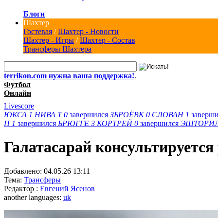
Блоги
Шахтер
Гостевая
/
Шахтер - Новости
Шахтер - Игры
/
Шахтер - Состав
Трансферы Шахтера
terrikon.com нужна ваша поддержка!
.
Футбол
Онлайн
Livescore
ЮКСА
1
НИВА Т
0
завершился
ЗБРОЁВК
0
СЛОВАН
1
заверш
П
1
завершился
БРЮГГЕ
3
КОРТРЕЙ
0
завершился
ЭШТОРИ
Галатасарай консультируется 
Добавлено:
04.05.26 13:11
Тема:
Трансферы
Редактор :
Евгений Ясенов
another languages:
uk