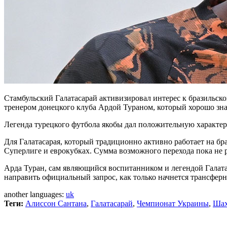
Стамбульский Галатасарай активизировал интерес к бразильск
тренером донецкого клуба Ардой Тураном, который хорошо зна
Легенда турецкого футбола якобы дал положительную характер
Для Галатасарая, который традиционно активно работает на бр
Суперлиге и еврокубках. Сумма возможного перехода пока не ра
Арда Туран, сам являющийся воспитанником и легендой Галата
направить официальный запрос, как только начнется трансферн
another languages:
uk
Теги:
Алиссон Сантана
,
Галатасарай
,
Чемпионат Украины
,
Шах