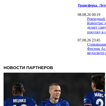
Трансферы. Лет
08.08.26 00:19
Рекордный 
Ковентри:
делает сам
покупку в 
07.08.26 23:45
Сорвавшаяс
Фисник Ас
медосмотр 
07.08.26 23:11
Ньюкасл на
капитана с
07.08.26 22:45
Альваро Ар
Фулхэм тре
Реала
07.08.26 21:26
Лука Зидан
Леганес: с
сборной Ф
переезжает