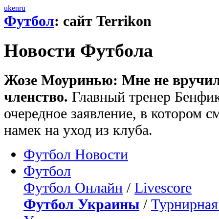
uk
en
ru
Футбол
: сайт Terrikon
Новости Футбола
Жозе Моуринью: Мне не вручили
членство.
Главный тренер Бенфи
очередное заявление, в котором 
намек на уход из клуба.
Футбол Новости
Футбол
Футбол Онлайн
/
Livescore
Футбол Украины
/
Турнирная