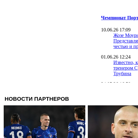
Чемпионат Порт
10.06.26 17:09
Жозе Моур
Представля
честью и п
01.06.26 12:24
Известно, 
тренером С
Трубина
24.05.26 16:58
Георгий Су
покидать Б
22.05.26 17:50
Трубин пр
Бенфику: Н
порой недо
17.05.26 14:35