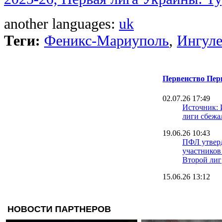
another languages:
uk
Теги:
Феникс-Мариуполь
,
Ингул
Первенство Перв
02.07.26 17:49
Источник: 
лиги сбежа
19.06.26 10:43
ПФЛ утверд
участников
Второй лиг
15.06.26 13:12
Баранов об
Чернигов бу
"современн
футбол"
15.06.26 11:28