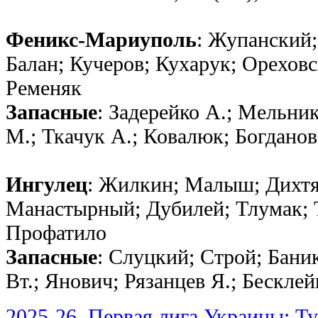
Феникс-Мариуполь
: Жупанский;
Балан; Кучеров; Кухарук; Ореховс
Ременяк
Запасные
: Задерейко А.; Мельник
М.; Ткачук А.; Ковалюк; Богданов
Ингулец
: Жилкин; Малыш; Дихтя
Манастырный; Дубилей; Тлумак; 
Профатило
Запасные
: Слуцкий; Строй; Баник
Вт.; Янович; Рязанцев Я.; Бескл
2025-26, Первая лига Украины: Т