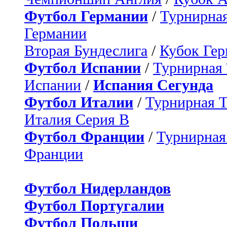
Футбол Германии
/
Турнирная
Германии
Вторая Бундеслига
/
Кубок Ге
Футбол Испании
/
Турнирная
Испании
/
Испания Сегунда
Футбол Италии
/
Турнирная 
Италия Серия B
Футбол Франции
/
Турнирная
Франции
Футбол Нидерландов
Футбол Португалии
Футбол Польши