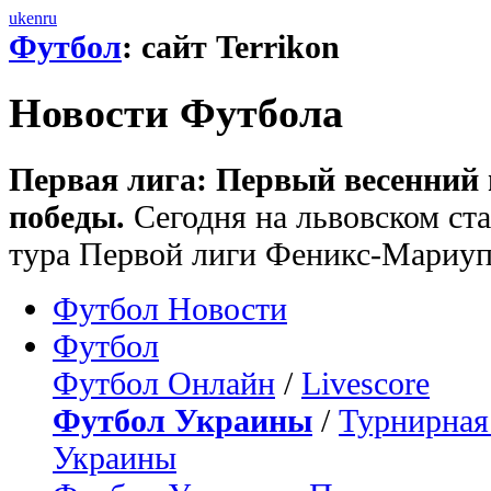
uk
en
ru
Футбол
: сайт Terrikon
Новости Футбола
Первая лига: Первый весенний 
победы.
Сегодня на львовском ст
тура Первой лиги Феникс-Мариу
Футбол Новости
Футбол
Футбол Онлайн
/
Livescore
Футбол Украины
/
Турнирная
Украины