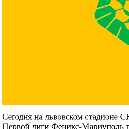
Сегодня на львовском стадионе С
Первой лиги Феникс-Мариуполь 