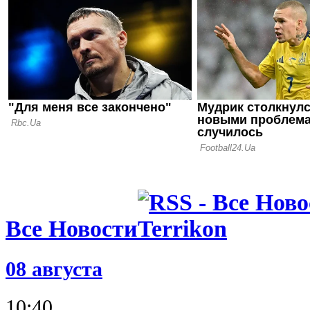
Финалист 
сменил гла
05.06.26 20:05
Переходные
Александри
смогли одо
Первой ли
Все Новости
08 августа
10:40