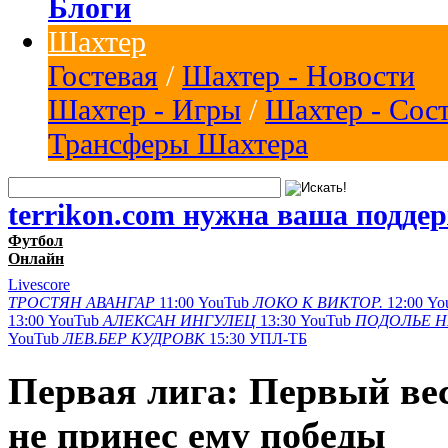
Блоги
Шахтер
Гостевая
/
Шахтер - Новости
Шахтер - Игры
/
Шахтер - Сос
Трансферы Шахтера
terrikon.com нужна ваша подде
Футбол
Онлайн
Livescore
ТРОСТЯН
АВАНГАР
11:00
YouTub
ЛОКО К
ВИКТОР.
12:00
Yo
13:00
YouTub
АЛЕКСАН
ИНГУЛЕЦ
13:30
YouTub
ПОДОЛЬЕ
Н
YouTub
ЛЕВ.БЕР
КУДРОВК
15:30
УПЛ-ТБ
Первая лига: Первый ве
не принес ему победы