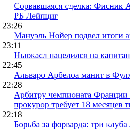
Сорвавшаяся сделка: Фисник 
РБ Лейпциг
23:26
Мануэль Нойер подвел итоги а
23:11
Ньюкасл нацелился на капита
22:45
Альваро Арбелоа манит в Фулх
22:28
Арбитру чемпионата Франции 
прокурор требует 18 месяцев 
22:18
Борьба за форварда: три клуба