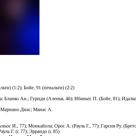
льти) (1:2); Бойе, 91 (пенальти) (2:2)
а; Бланко Ан.; Гуриди (Аленья, 46); Ибаньес П. (Бойе, 81); Идаль
е; Мариано Диас; Манас А.
ньос И., 77); Монкайола; Орос А. (Рауль Г., 77); Гарсия Ру. (Брет
ауль Г. (с 77); Эррандо (с 85)