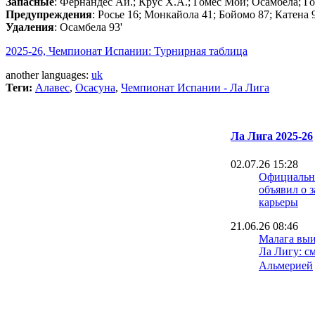
Запасные
: Фернандес Аи.; Крус Х.А.; Гомес Мои; Осамбела; Г
Предупреждения
: Росье 16; Монкайола 41; Бойомо 87; Катена 
Удаления
: Осамбела 93'
2025-26, Чемпионат Испании: Турнирная таблица
another languages:
uk
Теги:
Алавес
,
Осасуна
,
Чемпионат Испании - Ла Лига
Ла Лига 2025-26
02.07.26 15:28
Официально
объявил о 
карьеры
21.06.26 08:46
Малага выи
Ла Лигу: с
Альмерией
15.06.26 18:30
Игрок Севи
лет тюрьмы