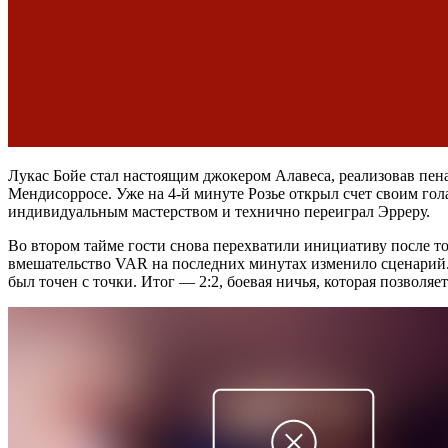
Лукас Бойе стал настоящим джокером Алавеса, реализовав пен
Мендисорросе. Уже на 4-й минуте Розье открыл счет своим го
индивидуальным мастерством и технично переиграл Эрреру.
Во втором тайме гости снова перехватили инициативу после т
вмешательство VAR на последних минутах изменило сценарий.
был точен с точки. Итог — 2:2, боевая ничья, которая позволя