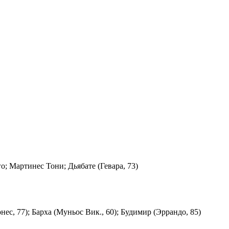
го; Мартинес Тони; Дьябате (Гевара, 73)
онес, 77); Барха (Муньос Вик., 60); Будимир (Эррандо, 85)