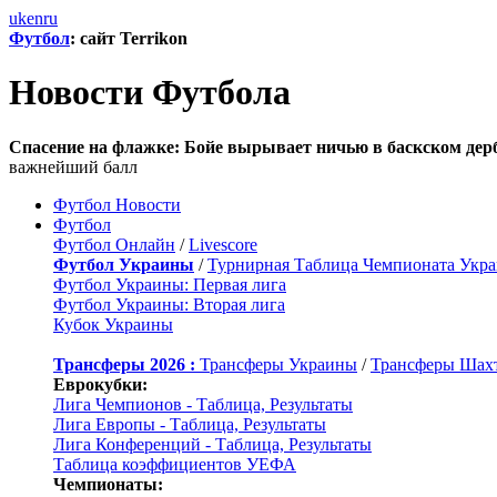
uk
en
ru
Футбол
: сайт Terrikon
Новости Футбола
Спасение на флажке: Бойе вырывает ничью в баскском дер
важнейший балл
Футбол Новости
Футбол
Футбол Онлайн
/
Livescore
Футбол Украины
/
Турнирная Таблица Чемпионата Укр
Футбол Украины: Первая лига
Футбол Украины: Вторая лига
Кубок Украины
Трансферы 2026 :
Трансферы Украины
/
Трансферы Шах
Еврокубки:
Лига Чемпионов - Таблица, Результаты
Лига Европы - Таблица, Результаты
Лига Конференций - Таблица, Результаты
Таблица коэффициентов УЕФА
Чемпионаты: