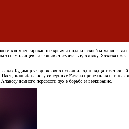
альти в компенсированное время и подарив своей команде важн
лам за памплонцев, завершив стремительную атаку. Хозяева пол
ого, как Будимир хладнокровно исполнил одиннадцатиметровый.
 Наступивший на ногу сопернику Катена привез пенальти в свои
ет Алавесу немного перевести дух в борьбе за выживание.