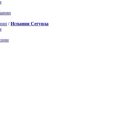
и
мании
нии
/
Испания Сегунда
и
нции