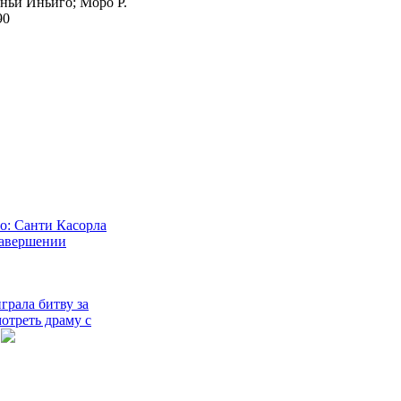
оньи Иньиго; Моро Р.
90
: Санти Касорла
завершении
грала битву за
мотреть драму с
льи получил 8
 за