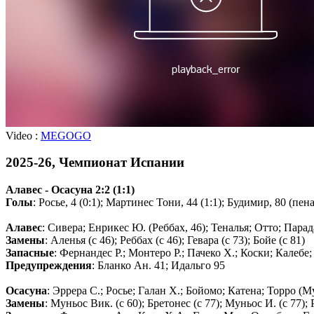
Video :
MEGOGO
2025-26, Чемпионат Испании
Алавес - Осасуна 2:2 (1:1)
Голы
: Росье, 4 (0:1); Мартинес Тони, 44 (1:1); Будимир, 80 (пена
Алавес
: Сивера; Енрикес Ю. (Реббах, 46); Теналья; Отто; Парад
Замены
: Аленья (с 46); Реббах (с 46); Гевара (с 73); Бойе (с 81)
Запасные
: Фернандес Р.; Монтеро Р.; Пачеко Х.; Коски; Калеб
Предупреждения
: Бланко Ан. 41; Идальго 95
Осасуна
: Эррера С.; Росье; Галан Х.; Бойомо; Катена; Торро (Му
Замены
: Муньос Вик. (с 60); Бретонес (с 77); Муньос И. (с 77); Р