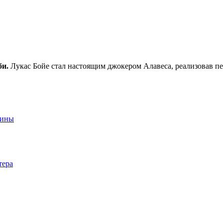
би.
Лукас Бойе стал настоящим джокером Алавеса, реализовав пе
аины
тера