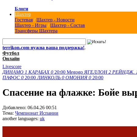
Блоги
Шахтер
Гостевая
/
Шахтер - Новости
Шахтер - Игры
/
Шахтер - Состав
Трансферы Шахтера
terrikon.com нужна ваша поддержка!
.
Футбол
Онлайн
Livescore
ДИНАМО
1
КАРАБАХ
0
20:00
Megogo
ЯГЕЛЛОН
2
РЕЙНДЖ.
ПАФОС
0
20:00
ЛИНКОЛЬ
0
ОМОНИЯ
0
20:00
Спасение на флажке: Бойе вы
Добавлено:
06.04.26 00:51
Тема:
Чемпионат Испании
another languages:
uk