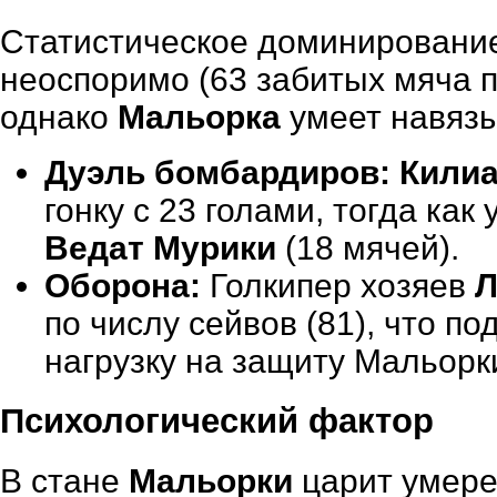
Статистическое доминирован
неоспоримо (63 забитых мяча п
однако
Мальорка
умеет навязы
Дуэль бомбардиров:
Кили
гонку с 23 голами, тогда как
Ведат Мурики
(18 мячей).
Оборона:
Голкипер хозяев
Л
по числу сейвов (81), что п
нагрузку на защиту Мальорки
Психологический фактор
В стане
Мальорки
царит умере