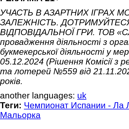
УЧАСТЬ В АЗАРТНИХ ІГРАХ М
ЗАЛЕЖНІСТЬ. ДОТРИМУЙТЕСЯ
ВІДПОВІДАЛЬНОЇ ГРИ. ТОВ «СЛ
провадження діяльності з орга
букмекерської діяльності у ме
05.12.2024 (Рішення Комісії з 
та лотерей №559 від 21.11.2024
років.
another languages:
uk
Теги:
Чемпионат Испании - Ла 
Мальорка