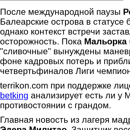
После международной паузы
Р
Балеарские острова в статусе 
однако контекст встречи заста
осторожность. Пока
Мальорка
"сливочные" вынуждены манев
фоне кадровых потерь и приб
четвертьфиналов Лиги чемпион
terrikon.com при поддержке ли
betking
анализирует есть ли у 
противостоянии с гpaндом.
Главная новость из лагеря ма
Эдера Милитао
. Защитник вос