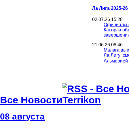
Ла Лига 2025-26
02.07.26 15:28
Официальн
Касорла об
завершени
21.06.26 08:46
Малага выи
Ла Лигу: см
Альмерией
15.06.26 18:30
Игрок Севи
лет тюрьмы
изнасилова
08.06.26 09:40
Все Новости
Малага сде
шаг к возв
Лигу
08 августа
07.06.26 16:16
Выборы пр