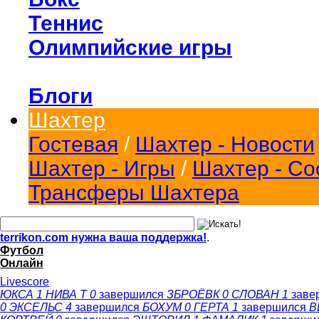
Теннис
Олимпийские игры
Блоги
Шахтер
Гостевая
/
Шахтер - Новости
Шахтер - Игры
/
Шахтер - Со
Трансферы Шахтера
terrikon.com нужна ваша поддержка!
.
Футбол
Онлайн
Livescore
ЮКСА
1
НИВА Т
0
завершился
ЗБРОЁВК
0
СЛОВАН
1
заве
0
ЭКСЕЛЬС
4
завершился
БОХУМ
0
ГЕРТА
1
завершился
В