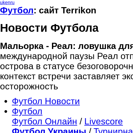
uk
en
ru
Футбол
: сайт Terrikon
Новости Футбола
Мальорка - Реал: ловушка для
международной паузы Реал отп
острова в статусе безоговороч
контекст встречи заставляет э
осторожность
Футбол Новости
Футбол
Футбол Онлайн
/
Livescore
Футбол Украины
/
Турнирна