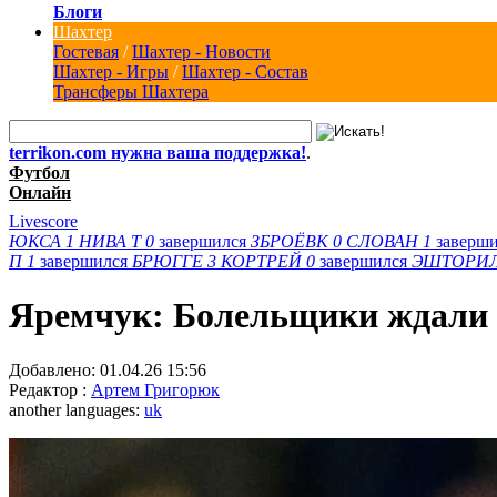
Блоги
Шахтер
Гостевая
/
Шахтер - Новости
Шахтер - Игры
/
Шахтер - Состав
Трансферы Шахтера
terrikon.com нужна ваша поддержка!
.
Футбол
Онлайн
Livescore
ЮКСА
1
НИВА Т
0
завершился
ЗБРОЁВК
0
СЛОВАН
1
заверш
П
1
завершился
БРЮГГЕ
3
КОРТРЕЙ
0
завершился
ЭШТОРИ
Яремчук: Болельщики ждали 
Добавлено:
01.04.26 15:56
Редактор :
Артем Григорюк
another languages:
uk