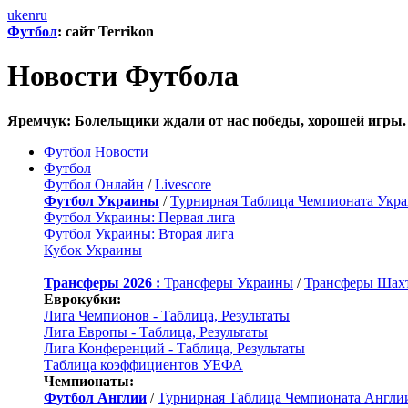
uk
en
ru
Футбол
: сайт Terrikon
Новости Футбола
Яремчук: Болельщики ждали от нас победы, хорошей игры.
Футбол Новости
Футбол
Футбол Онлайн
/
Livescore
Футбол Украины
/
Турнирная Таблица Чемпионата Укр
Футбол Украины: Первая лига
Футбол Украины: Вторая лига
Кубок Украины
Трансферы 2026 :
Трансферы Украины
/
Трансферы Шах
Еврокубки:
Лига Чемпионов - Таблица, Результаты
Лига Европы - Таблица, Результаты
Лига Конференций - Таблица, Результаты
Таблица коэффициентов УЕФА
Чемпионаты:
Футбол Англии
/
Турнирная Таблица Чемпионата Англи