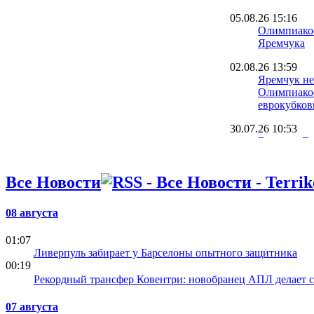
05.08.26 15:16
Олимпиакос
Яремчука
02.08.26 13:59
Яремчук не
Олимпиакос
еврокубков
30.07.26 10:53
Васко да Г
Яремчуку о
Олимпиако
Все Новости
26.07.26 14:00
Вице-прези
08 августа
Олимпиакос
Яремчук сн
01:07
из команды
Ливерпуль забирает у Барселоны опытного защитника
07.07.26 13:48
00:19
Олимпиакос
Рекордный трансфер Ковентри: новобранец АПЛ делает 
удерживать
летом
07 августа