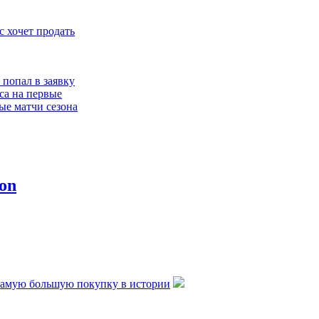
 хочет продать
 попал в заявку
а на первые
ые матчи сезона
ама поможет
статься в
се
дент
а намекнул, что
ова может уйти
 не станет
самую большую покупку в истории
 Яремчука этим