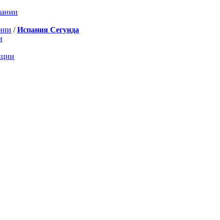
мании
нии
/
Испания Сегунда
и
нции