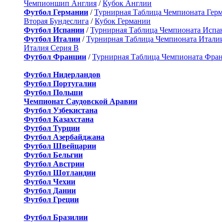
Чемпионшип Англия
/
Кубок Англии
Футбол Германии
/
Турнирная Таблица Чемпионата Гер
Вторая Бундеслига
/
Кубок Германии
Футбол Испании
/
Турнирная Таблица Чемпионата Испа
Футбол Италии
/
Турнирная Таблица Чемпионата Итали
Италия Серия B
Футбол Франции
/
Турнирная Таблица Чемпионата Фра
Футбол Нидерландов
Футбол Португалии
Футбол Польши
Чемпионат Саудовской Аравии
Футбол Узбекистана
Футбол Казахстана
Футбол Турции
Футбол Азербайджана
Футбол Швейцарии
Футбол Бельгии
Футбол Австрии
Футбол Шотландии
Футбол Чехии
Футбол Дании
Футбол Греции
Футбол Бразилии