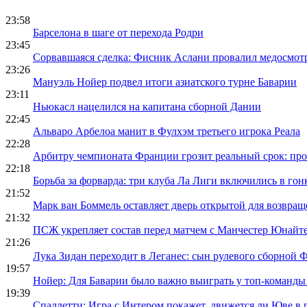
23:58
Барселона в шаге от перехода Родри
23:45
Сорвавшаяся сделка: Фисник Аслани провалил медосмот
23:26
Мануэль Нойер подвел итоги азиатского турне Баварии
23:11
Ньюкасл нацелился на капитана сборной Дании
22:45
Альваро Арбелоа манит в Фулхэм третьего игрока Реала
22:28
Арбитру чемпионата Франции грозит реальный срок: про
22:18
Борьба за форварда: три клуба Ла Лиги включились в гон
21:52
Марк ван Боммель оставляет дверь открытой для возвра
21:32
ПСЖ укрепляет состав перед матчем с Манчестер Юнайт
21:26
Лука Зидан переходит в Леганес: сын рулевого сборной 
19:57
Нойер: Для Баварии было важно выиграть у топ-команд
19:39
Спаллетти: Игра с Интером покажет, движется ли Юве в