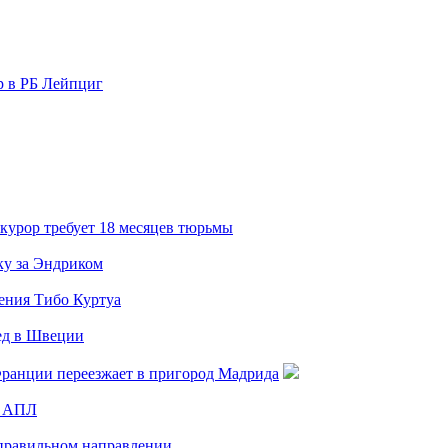
р в РБ Лейпциг
курор требует 18 месяцев тюрьмы
ку за Эндриком
щения Тибо Куртуа
ед в Швеции
Франции переезжает в пригород Мадрида
ы АПЛ
 правильном направлении