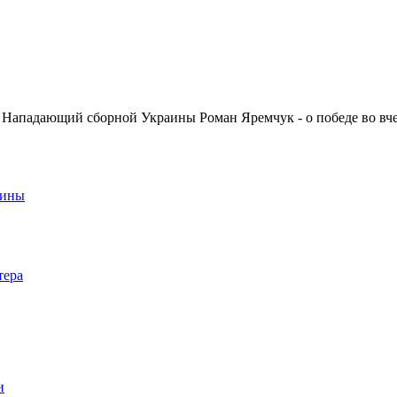
Нападающий сборной Украины Роман Яремчук - о победе во вч
аины
тера
и