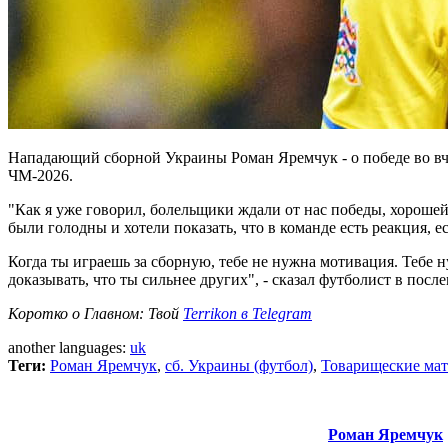
Нападающий сборной Украины Роман Яремчук - о победе во вчер
ЧМ-2026.
"Как я уже говорил, болельщики ждали от нас победы, хороше
были голодны и хотели показать, что в команде есть реакция, е
Когда ты играешь за сборную, тебе не нужна мотивация. Тебе н
доказывать, что ты сильнее других", - сказал футболист в пос
Коротко о Главном: Твой
Terrikon в Telegram
another languages:
uk
Теги:
Роман Яремчук
,
сб. Украины (футбол)
,
Товарищеские ма
Роман Яремчук