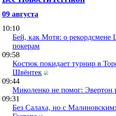
Реале по л
требовани
08.08.26 21:51
09 августа
Барселона 
в борьбе за
Альвареса 
10:10
больше ден
Бей, как Мотя: о рекордсмене 
покерам
09:58
Костюк покидает турнир в Тор
Швёнтек
09:44
Миколенко не помог: Эвертон
09:31
Без Салаха, но с Малиновским: