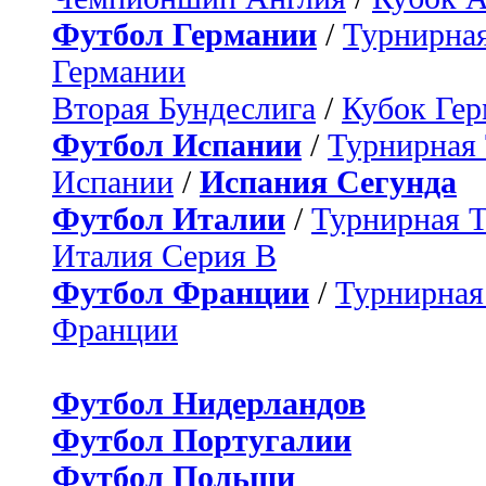
Футбол Германии
/
Турнирная
Германии
Вторая Бундеслига
/
Кубок Ге
Футбол Испании
/
Турнирная
Испании
/
Испания Сегунда
Футбол Италии
/
Турнирная 
Италия Серия B
Футбол Франции
/
Турнирная
Франции
Футбол Нидерландов
Футбол Португалии
Футбол Польши