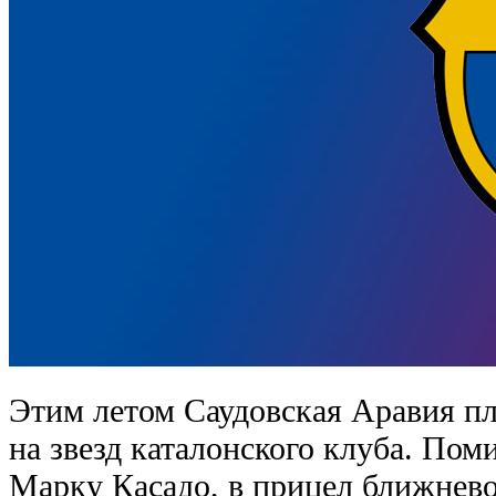
Этим летом Саудовская Аравия п
на звезд каталонского клуба. Пом
Марку Касадо, в прицел ближнев