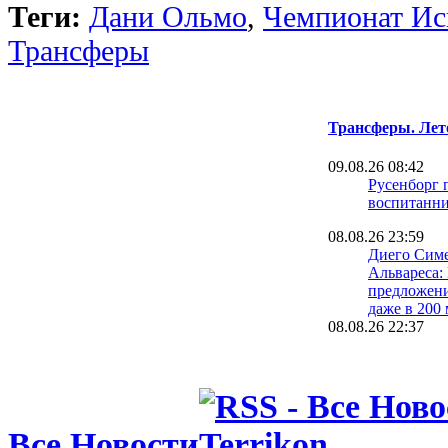
Теги:
Дани Ольмо
,
Чемпионат Ис
Трансферы
Трансферы. Лет
09.08.26 08:42
Русенборг 
воспитанн
08.08.26 23:59
Диего Симе
Альвареса:
предложен
даже в 200
08.08.26 22:37
Трабзонспо
громкий тр
Салаха в Т
один экс-и
08.08.26 22:11
Все Новости
Тьяго Питар