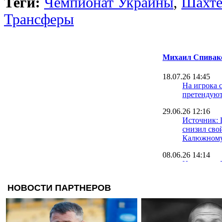
Теги:
Чемпионат Украины
,
Шахте
Трансферы
Михаил Спивак
18.07.26 14:45
На игрока 
претендуют
29.06.26 12:16
Источник: 
снизил сво
Калюжном
08.06.26 14:14
Источник: 
голосовани
лимита
19.05.26 16:59
У молодеж
Украины бу