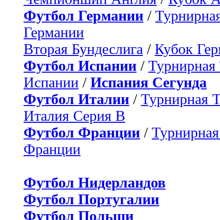
Футбол Германии
/
Турнирная
Германии
Вторая Бундеслига
/
Кубок Ге
Футбол Испании
/
Турнирная
Испании
/
Испания Сегунда
Футбол Италии
/
Турнирная 
Италия Серия B
Футбол Франции
/
Турнирная
Франции
Футбол Нидерландов
Футбол Португалии
Футбол Польши