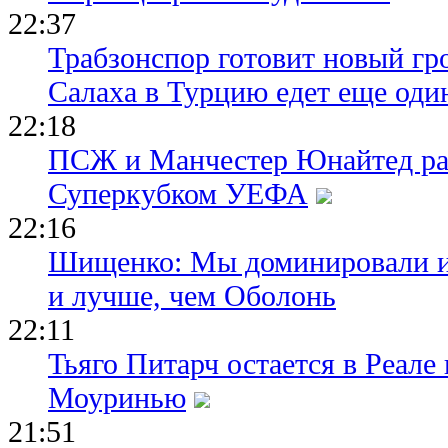
22:37
Трабзонспор готовит новый гр
Салаха в Турцию едет еще оди
22:18
ПСЖ и Манчестер Юнайтед ра
Суперкубком УЕФА
22:16
Шищенко: Мы доминировали и
и лучше, чем Оболонь
22:11
Тьяго Питарч остается в Реал
Моуринью
21:51