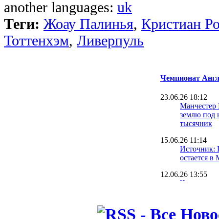
another languages:
uk
Теги:
Жоау Палинья
,
Кристиан Р
Тоттенхэм
,
Ливерпуль
Чемпионат Англ
23.06.26 18:12
Манчестер
землю под 
тысячник
15.06.26 11:14
Источник: 
остается в
12.06.26 13:55
Что за осл
задонатил 
(чистых)
11.06.26 19:20