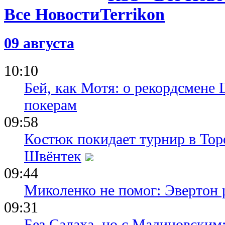
Домашнее 
Все Новости
чемпиона 
матчем сез
09 августа
09.06.26 19:12
Стало извес
новым трен
10:10
Пэлас
Бей, как Мотя: о рекордсмене 
покерам
09:58
Костюк покидает турнир в Тор
Швёнтек
09:44
Миколенко не помог: Эвертон
09:31
Без Салаха, но с Малиновским: