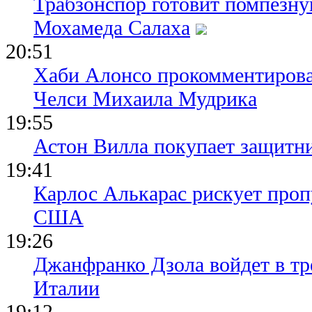
Трабзонспор готовит помпезн
Мохамеда Салаха
20:51
Хаби Алонсо прокомментирова
Челси Михаила Мудрика
19:55
Астон Вилла покупает защитн
19:41
Карлос Алькарас рискует про
США
19:26
Джанфранко Дзола войдет в тр
Италии
19:12