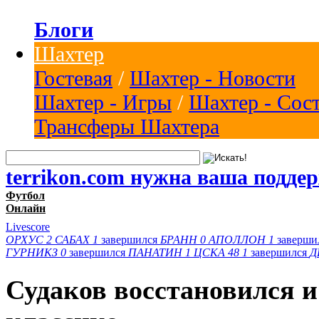
Блоги
Шахтер
Гостевая
/
Шахтер - Новости
Шахтер - Игры
/
Шахтер - Сос
Трансферы Шахтера
terrikon.com нужна ваша подде
Футбол
Онлайн
Livescore
ОРХУС
2
САБАХ
1
завершился
БРАНН
0
АПОЛЛОН
1
заверши
ГУРНИКЗ
0
завершился
ПАНАТИН
1
ЦСКА 48
1
завершился
Д
Судаков восстановился и