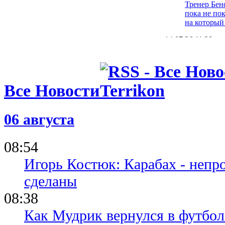
Тренер Бен
пока не пок
на который
14.07.26 11:28
Неожиданн
договарива
Судакова
12.07.26 13:25
Все Новости
Судаков: П
спустя я на
играю без 
06 августа
09.07.26 15:30
Бенфика не
08:54
в состав
Игорь Костюк: Карабах - непр
сделаны
08:38
Как Мудрик вернулся в футбол