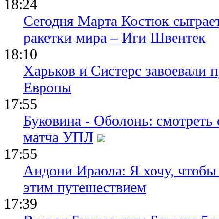
18:24
Сегодня Марта Костюк сыграе
ракетки мира – Иги Швентек
18:10
Харьков и Систерс завоевали 
Европы
17:55
Буковина - Оболонь: смотреть
матча УПЛ
17:55
Андони Ираола: Я хочу, чтобы
этим путешествием
17:39