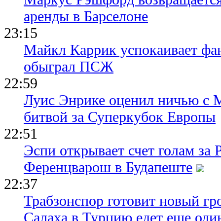
аренды в Барселоне
23:15
Майкл Каррик успокаивает фан
обыграл ПСЖ
22:59
Луис Энрике оценил ничью с 
битвой за Суперкубок Европы
22:51
Эспи открывает счет голам за
Ференцварош в Будапеште
22:37
Трабзонспор готовит новый гр
Салаха в Турцию едет еще оди