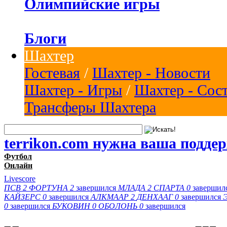
Олимпийские игры
Блоги
Шахтер
Гостевая
/
Шахтер - Новости
Шахтер - Игры
/
Шахтер - Сос
Трансферы Шахтера
terrikon.com нужна ваша подде
Футбол
Онлайн
Livescore
ПСВ
2
ФОРТУНА
2
завершился
МЛАДА
2
СПАРТА
0
завершил
КАЙЗЕРС
0
завершился
АЛКМААР
2
ДЕНХААГ
0
завершился
0
завершился
БУКОВИН
0
ОБОЛОНЬ
0
завершился