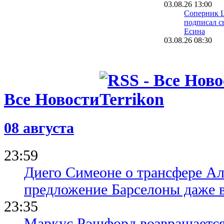
03.08.26 13:00
Соперник 
подписал с
Есина
03.08.26 08:30
Велетень о 
На трениро
шести зале
16.07.26 18:11
Все Новости
Сергей Пал
нас в Сове
12.07.26 12:31
08 августа
Ротань: Ту
слабое мес
последних 
23:59
Диего Симеоне о трансфере Ал
предложение Барселоны даже 
23:35
Маркус Рэшфорд возвращается