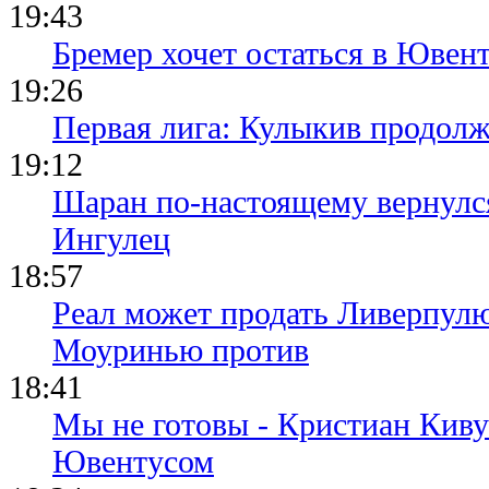
19:43
Бремер хочет остаться в Ювент
19:26
Первая лига: Кулыкив продолж
19:12
Шаран по-настоящему вернулс
Ингулец
18:57
Реал может продать Ливерпул
Моуринью против
18:41
Мы не готовы - Кристиан Киву
Ювентусом