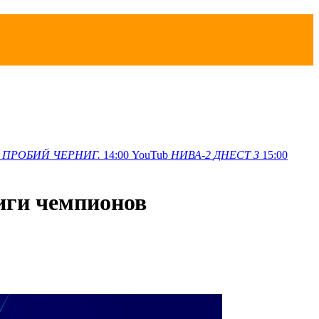
ПРОБИЙ
ЧЕРНИГ.
14:00
YouTub
НИВА-2
ДНЕСТ З
15:00
иги чемпионов