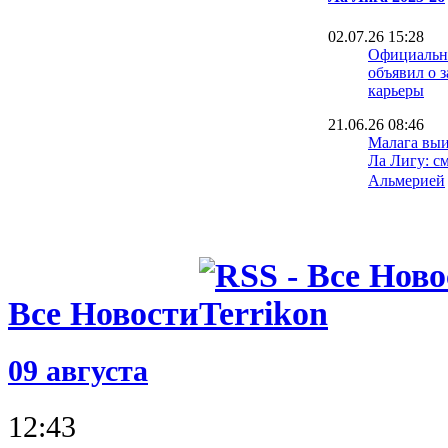
02.07.26 15:28
Официально
объявил о 
карьеры
21.06.26 08:46
Малага выи
Ла Лигу: с
Альмерией
15.06.26 18:30
Игрок Севи
лет тюрьмы
изнасилова
08.06.26 09:40
Все Новости
Малага сде
к возвраще
09 августа
07.06.26 16:16
Выборы пре
сенсация в
12:43