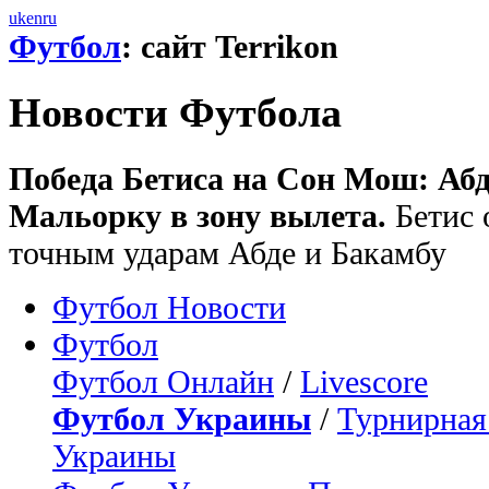
uk
en
ru
Футбол
: сайт Terrikon
Новости Футбола
Победа Бетиса на Сон Мош: Аб
Мальорку в зону вылета.
Бетис 
точным ударам Абде и Бакамбу
Футбол Новости
Футбол
Футбол Онлайн
/
Livescore
Футбол Украины
/
Турнирная
Украины