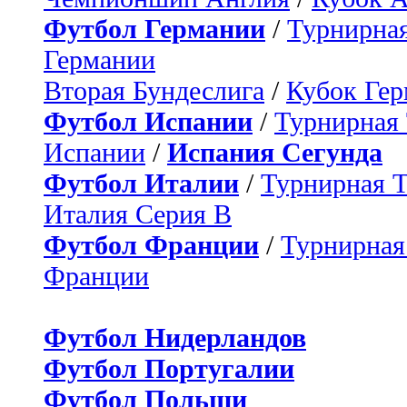
Футбол Германии
/
Турнирная
Германии
Вторая Бундеслига
/
Кубок Ге
Футбол Испании
/
Турнирная
Испании
/
Испания Сегунда
Футбол Италии
/
Турнирная 
Италия Серия B
Футбол Франции
/
Турнирная
Франции
Футбол Нидерландов
Футбол Португалии
Футбол Польши