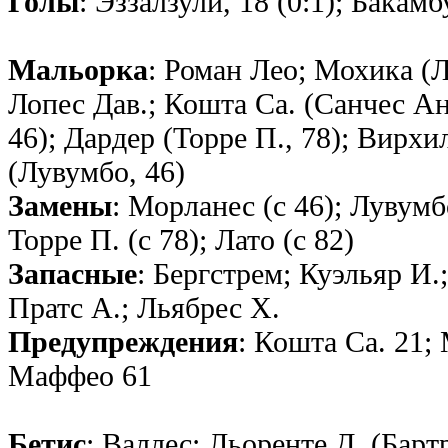
Голы
: Эззалзули, 18 (0:1); Бакамб
Мальорка
: Роман Лео; Мохика (Л
Лопес Дав.; Кошта Са. (Санчес Ан
46); Дардер (Торре П., 78); Вирх
(Лувумбо, 46)
Замены
: Морланес (с 46); Лувумбо
Торре П. (с 78); Лато (с 82)
Запасные
: Бергстрем; Куэльяр И.
Пратс А.; Льябрес Х.
Предупреждения
: Кошта Са. 21;
Маффео 61
Бетис
: Валлес; Льоренте Д. (Бартр