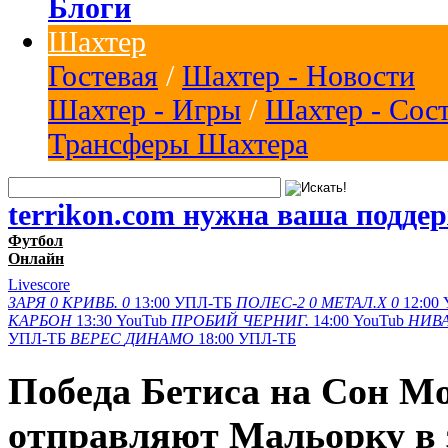
Блоги
Шахтер
Гостевая
/
Шахтер - Новости
Шахтер - Игры
/
Шахтер - Сос
Трансферы Шахтера
terrikon.com нужна ваша подде
Футбол
Онлайн
Livescore
ЗАРЯ
0
КРИВБ.
0
13:00
УПЛ-ТБ
ПОЛЕС-2
0
МЕТАЛ.Х
0
12:00
КАРБОН
13:30
YouTub
ПРОБИЙ
ЧЕРНИГ.
14:00
YouTub
НИВА
УПЛ-ТБ
ВЕРЕС
ДИНАМО
18:00
УПЛ-ТБ
Победа Бетиса на Сон М
отправляют Мальорку в 