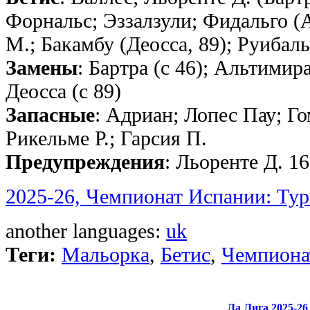
Форнальс; Эззалзули; Фидальго (
М.; Бакамбу (Деосса, 89); Руибаль
Замены
: Бартра (с 46); Альтимира
Деосса (с 89)
Запасные
: Адриан; Лопес Пау; Го
Рикельме Р.; Гарсия П.
Предупреждения
: Льоренте Д. 1
2025-26, Чемпионат Испании: Тур
another languages:
uk
Теги:
Мальорка
,
Бетис
,
Чемпиона
Ла Лига 2025-26