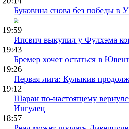
20:14
Буковина снова без победы в 
19:59
Ипсвич выкупил у Фулхэма ко
19:43
Бремер хочет остаться в Ювент
19:26
Первая лига: Кулыкив продолж
19:12
Шаран по-настоящему вернулс
Ингулец
18:57
Реал может продать Ливерпул