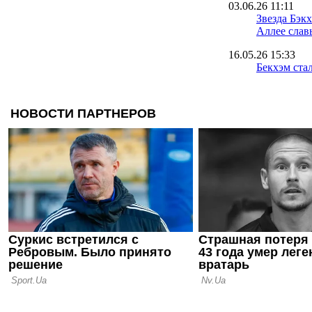
03.06.26 11:11
Звезда Бэк
Аллее слав
16.05.26 15:33
Бекхэм ста
истории сп
миллиардер
Великобри
16.04.26 11:20
Дэвид Бекхэ
делать дал
16.03.26 11:44
Бруну Ферн
у нас кажд
делать то ж