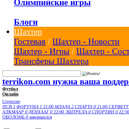
Олимпийские игры
Блоги
Шахтер
Гостевая
/
Шахтер - Новости
Шахтер - Игры
/
Шахтер - Сос
Трансферы Шахтера
terrikon.com нужна ваша подде
Футбол
Онлайн
Livescore
ПСВ
1
ФОРТУНА
1
21:00
МЛАДА
2
СПАРТА
0
21:00
СЕРВЕТТ
АЛКМААР
0
ДЕНХААГ
0
22:00
ЭШТРЕЛА
0
СПОРТИН
0
22:3
ОБОЛОНЬ
0
завершился