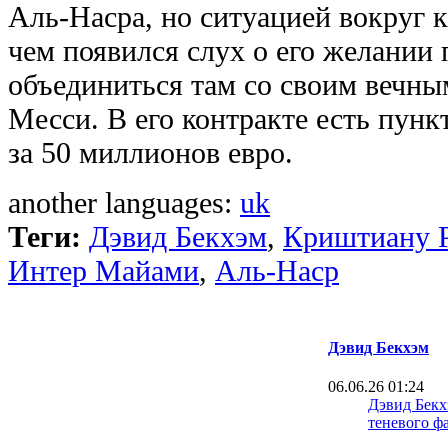
Аль-Насра, но ситуацией вокруг к
чем появился слух о его желании
объединиться там со своим вечн
Месси. В его контракте есть пун
за 50 миллионов евро.
another languages:
uk
Теги:
Дэвид Бекхэм
,
Криштиану 
Интер Майами
,
Аль-Наср
Дэвид Бекхэм
06.06.26 01:24
Дэвид Бекх
теневого ф