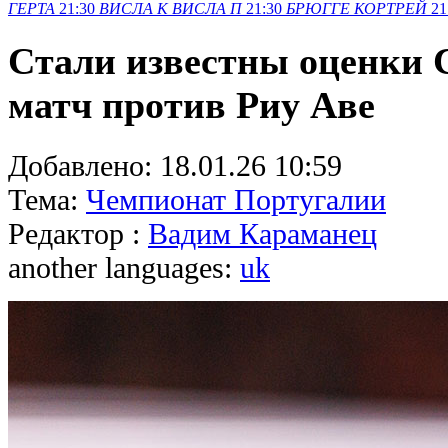
ГЕРТА
21:30
ВИСЛА K
ВИСЛА П
21:30
БРЮГГЕ
КОРТРЕЙ
21
Стали известны оценки С
матч против Риу Аве
Добавлено:
18.01.26 10:59
Тема:
Чемпионат Португалии
Редактор :
Вадим Караманец
another languages:
uk