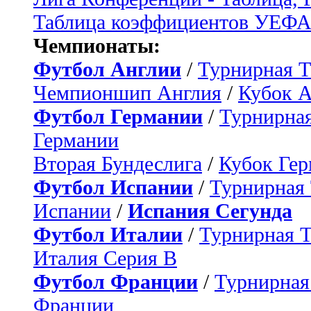
Таблица коэффициентов УЕФ
Чемпионаты:
Футбол Англии
/
Турнирная Т
Чемпионшип Англия
/
Кубок 
Футбол Германии
/
Турнирная
Германии
Вторая Бундеслига
/
Кубок Ге
Футбол Испании
/
Турнирная
Испании
/
Испания Сегунда
Футбол Италии
/
Турнирная 
Италия Серия B
Футбол Франции
/
Турнирная
Франции