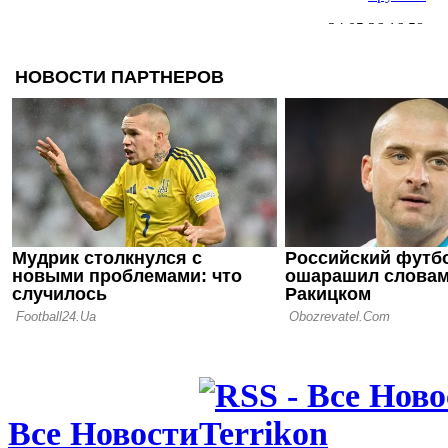
24.05.26 16:58
Георгий Су
покидать Б
22.05.26 17:50
Трубин пр
Бенфику: Н
порой недо
17.05.26 14:35
Уникальная
поражений 
Все Новости