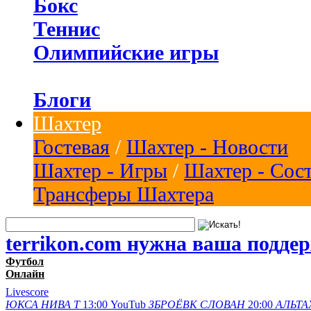
Бокс
Теннис
Олимпийские игры
Блоги
Шахтер
Гостевая
/
Шахтер - Новости
Шахтер - Игры
/
Шахтер - Сос
Трансферы Шахтера
terrikon.com нужна ваша подде
Футбол
Онлайн
Livescore
ЮКСА
НИВА Т
13:00
YouTub
ЗБРОЁВК
СЛОВАН
20:00
АЛЬТА