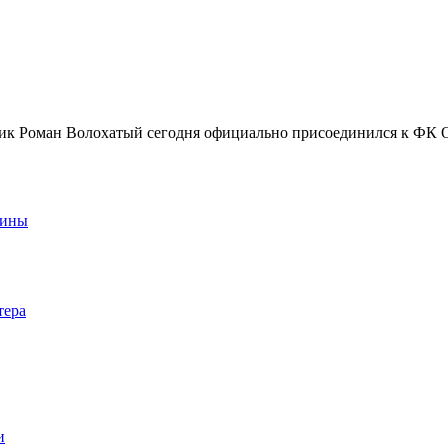
к Роман Волохатый сегодня официально присоединился к ФК 
аины
тера
и