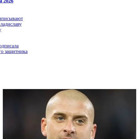
а 2026
иписывают
Владиславу
у
одписала
го защитника
помирился с
 продлил
о в Украине
оспер - самая
купка
Карпаты берут в
бека Динамо