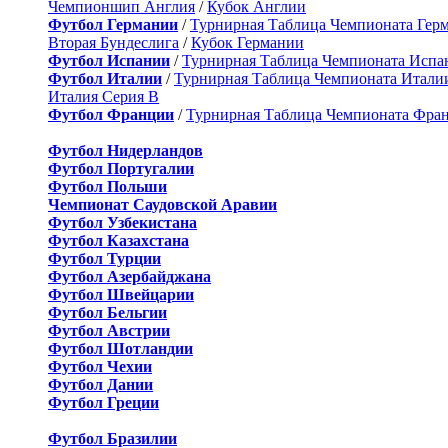
Чемпионшип Англия
/
Кубок Англии
Футбол Германии
/
Турнирная Таблица Чемпионата Гер
Вторая Бундеслига
/
Кубок Германии
Футбол Испании
/
Турнирная Таблица Чемпионата Испа
Футбол Италии
/
Турнирная Таблица Чемпионата Итали
Италия Серия B
Футбол Франции
/
Турнирная Таблица Чемпионата Фра
Футбол Нидерландов
Футбол Португалии
Футбол Польши
Чемпионат Саудовской Аравии
Футбол Узбекистана
Футбол Казахстана
Футбол Турции
Футбол Азербайджана
Футбол Швейцарии
Футбол Бельгии
Футбол Австрии
Футбол Шотландии
Футбол Чехии
Футбол Дании
Футбол Греции
Футбол Бразилии