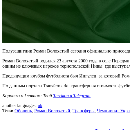
Полузащитник Роман Волохатый сегодня официально присоеди
Роман Волохатый родился 23 августа 2000 года в селе Передм
одним из ключевых игроков тернопольской Нивы, где выступал
Предыдущим клубом футболиста был Ингулец, за который Роман в
По данным портала Transfermarkt, трансферная стоимость футбо
Коротко о Главном: Твой
Terrikon в Telegram
another languages:
uk
Теги:
Оболонь
,
Роман Волохатый
,
Трансферы
,
Чемпионат Укр