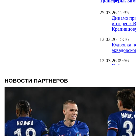
Трансферы. Зим
25.03.26 12:35
Динамо пр
интерес к 
Крапивцов
13.03.26 15:16
Кудровка п
эквадорско
12.03.26 09:56
Чоботенко 
Полесьем и
контракт
12.03.26 08:21
Зимнее окн
закрыто, Пр
дорогая по
11.03.26 11:25
Источник: 
аренду хав