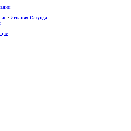
мании
нии
/
Испания Сегунда
и
нции