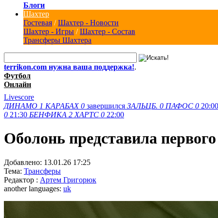
Блоги
Шахтер
Гостевая
/
Шахтер - Новости
Шахтер - Игры
/
Шахтер - Состав
Трансферы Шахтера
terrikon.com нужна ваша поддержка!
.
Футбол
Онлайн
Livescore
ДИНАМО
1
КАРАБАХ
0
завершился
ЗАЛЬЦБ.
0
ПАФОС
0
20:0
0
21:30
БЕНФИКА
2
ХАРТС
0
22:00
Оболонь представила первого
Добавлено:
13.01.26 17:25
Тема:
Трансферы
Редактор :
Артем Григорюк
another languages:
uk