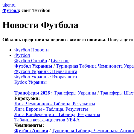
uk
en
ru
Футбол
: сайт Terrikon
Новости Футбола
Оболонь представила первого зимнего новичка.
Полузащитни
Футбол Новости
Футбол
Футбол Онлайн
/
Livescore
Футбол Украины
/
Турнирная Таблица Чемпионата Укр
Футбол Украины: Первая лига
Футбол Украины: Вторая лига
Кубок Украины
Трансферы 2026 :
Трансферы Украины
/
Трансферы Шах
Еврокубки:
Лига Чемпионов - Таблица, Результаты
Лига Европы - Таблица, Результаты
Лига Конференций - Таблица, Результаты
Таблица коэффициентов УЕФА
Чемпионаты:
Футбол Англии
/
Турнирная Таблица Чемпионата Англи