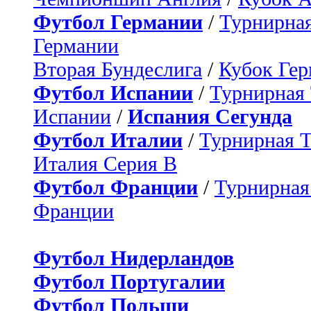
Футбол Германии
/
Турнирная
Германии
Вторая Бундеслига
/
Кубок Ге
Футбол Испании
/
Турнирная
Испании
/
Испания Сегунда
Футбол Италии
/
Турнирная 
Италия Серия B
Футбол Франции
/
Турнирная
Франции
Футбол Нидерландов
Футбол Португалии
Футбол Польши