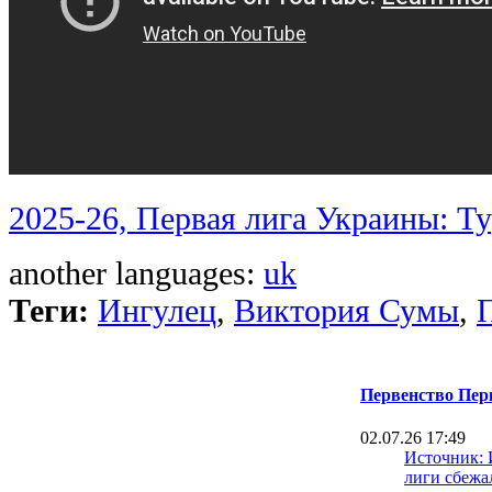
2025-26, Первая лига Украины: Т
another languages:
uk
Теги:
Ингулец
,
Виктория Сумы
,
Первенство Перв
02.07.26 17:49
Источник: 
лиги сбежа