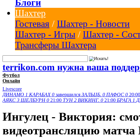
Блоги
Шахтер
Гостевая
/
Шахтер - Новости
Шахтер - Игры
/
Шахтер - Сос
Трансферы Шахтера
terrikon.com нужна ваша подде
Футбол
Онлайн
Livescore
ДИНАМО
1
КАРАБАХ
0
завершился
ЗАЛЬЦБ.
0
ПАФОС
0
20:0
АЯКС
3
ШЕЛБУРН
0
21:00
ТУН
2
ВИКИНГ.
0
21:00
БРАГА
1
Д
Ингулец - Виктория: смо
видеотрансляцию матча 