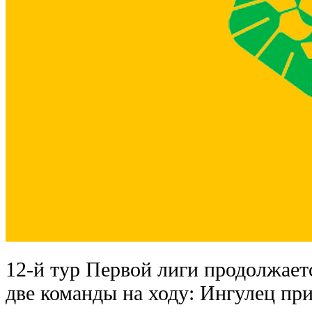
12-й тур Первой лиги продолжает
две команды на ходу: Ингулец пр