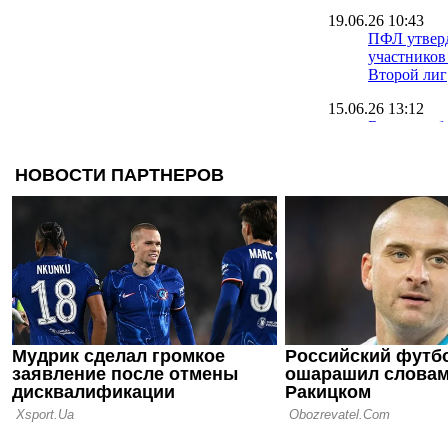
19.06.26 10:43
ПФЛ утверд
участников
Второй лиг
15.06.26 13:12
Баранов об
Чернигов бу
"современн
футбол"
15.06.26 11:28
Финалист 
сменил гла
05.06.26 20:05
Переходные
Александри
смогли одо
Первой ли