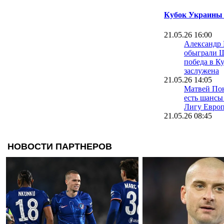
Кубок Украины 
21.05.26 16:00
Александр
обыграли Ш
победа в К
заслужена
21.05.26 14:05
Матвей Пон
есть шансы
Лигу Евро
21.05.26 08:45
Костюк: Вр
соперника 
наша побед
20.05.26 23:17
Андрей Яр
закономерн
этом розы
20.05.26 23:09
Игорь Сурк
но в следу
нужно игра