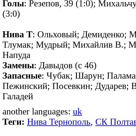
Голы
: Резепов, 39 (1:0); Михальч
(3:0)
Нива Т
: Ольховый; Демиденко; 
Тлумак; Мудрый; Михайлив В.; М
Напуда
Замены
: Давыдов (с 46)
Запасные
: Чубак; Шарун; Паламар
Пежинский; Посевкин; Дударев; 
Галадей
another languages:
uk
Теги:
Нива Тернополь
,
СК Полта