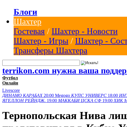
Блоги
Шахтер
Гостевая
/
Шахтер - Новости
Шахтер - Игры
/
Шахтер - Сос
Трансферы Шахтера
terrikon.com нужна ваша подде
Футбол
Онлайн
Livescore
ДИНАМО
КАРАБАХ
20:00
Megogo
КУПС
УНИВЕРС
18:00
ИН
ЯГЕЛЛОН
РЕЙНДЖ.
19:00
МАККАБИ
ЦСКА СФ
19:00
ХИК
Тернопольская Нива ли