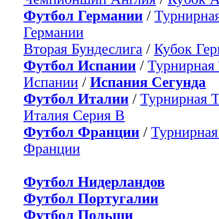
Футбол Германии
/
Турнирная
Германии
Вторая Бундеслига
/
Кубок Ге
Футбол Испании
/
Турнирная
Испании
/
Испания Сегунда
Футбол Италии
/
Турнирная 
Италия Серия B
Футбол Франции
/
Турнирная
Франции
Футбол Нидерландов
Футбол Португалии
Футбол Польши