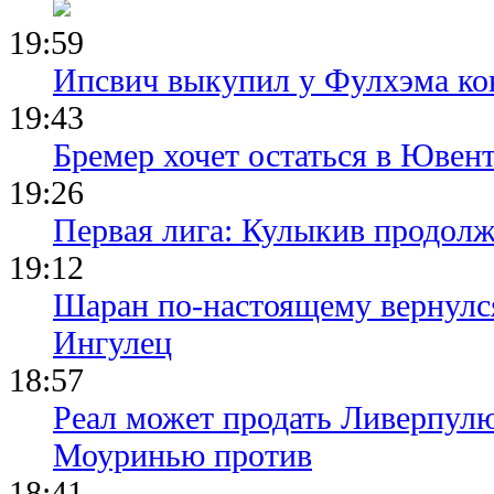
19:59
Ипсвич выкупил у Фулхэма ко
19:43
Бремер хочет остаться в Ювент
19:26
Первая лига: Кулыкив продолж
19:12
Шаран по-настоящему вернулс
Ингулец
18:57
Реал может продать Ливерпул
Моуринью против
18:41