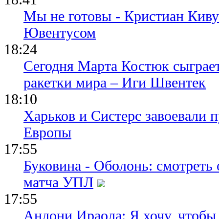
Мы не готовы - Кристиан Киву
Ювентусом
18:24
Сегодня Марта Костюк сыграе
ракетки мира – Иги Швентек
18:10
Харьков и Систерс завоевали 
Европы
17:55
Буковина - Оболонь: смотреть
матча УПЛ
17:55
Андони Ираола: Я хочу, чтобы