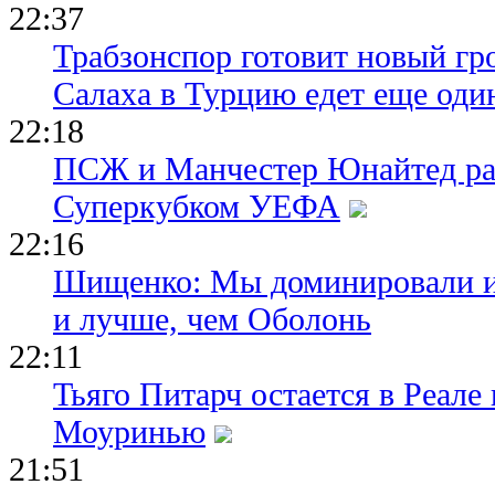
22:37
Трабзонспор готовит новый гр
Салаха в Турцию едет еще оди
22:18
ПСЖ и Манчестер Юнайтед ра
Суперкубком УЕФА
22:16
Шищенко: Мы доминировали и
и лучше, чем Оболонь
22:11
Тьяго Питарч остается в Реал
Моуринью
21:51