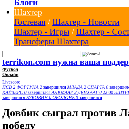
Блоги
Шахтер
Гостевая
/
Шахтер - Новости
Шахтер - Игры
/
Шахтер - Сос
Трансферы Шахтера
terrikon.com нужна ваша подде
Футбол
Онлайн
Livescore
ПСВ
2
ФОРТУНА
2
завершился
МЛАДА
2
СПАРТА
0
завершил
КАЙЗЕРС
0
завершился
АЛКМААР
2
ДЕНХААГ
0
22:00
ЭШТР
завершился
БУКОВИН
0
ОБОЛОНЬ
0
завершился
Довбик сыграл против Л
победу