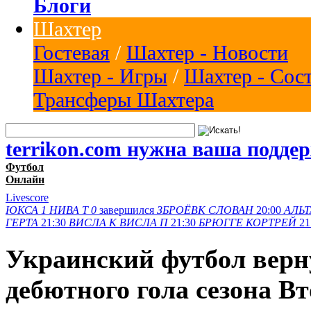
Блоги
Шахтер
Гостевая
/
Шахтер - Новости
Шахтер - Игры
/
Шахтер - Сос
Трансферы Шахтера
terrikon.com нужна ваша подде
Футбол
Онлайн
Livescore
ЮКСА
1
НИВА Т
0
завершился
ЗБРОЁВК
СЛОВАН
20:00
АЛЬТ
ГЕРТА
21:30
ВИСЛА K
ВИСЛА П
21:30
БРЮГГЕ
КОРТРЕЙ
21
Украинский футбол верн
дебютного гола сезона В