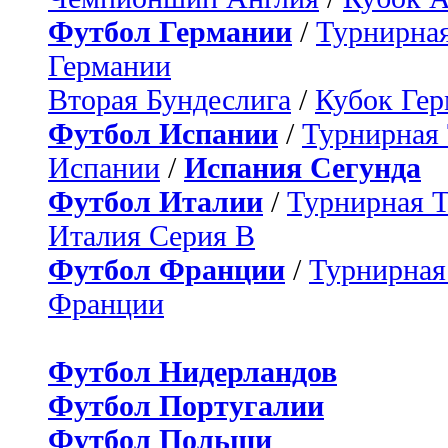
Футбол Германии
/
Турнирная
Германии
Вторая Бундеслига
/
Кубок Ге
Футбол Испании
/
Турнирная
Испании
/
Испания Сегунда
Футбол Италии
/
Турнирная 
Италия Серия B
Футбол Франции
/
Турнирная
Франции
Футбол Нидерландов
Футбол Португалии
Футбол Польши