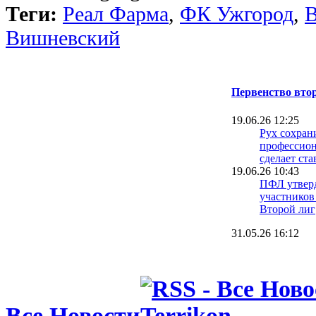
Теги:
Реал Фарма
,
ФК Ужгород
,
В
Вишневский
Первенство втор
19.06.26 12:25
Рух сохран
профессион
сделает ст
19.06.26 10:43
ПФЛ утверд
участников
Второй лиг
31.05.26 16:12
Кулыкив-Бе
Второй ли
19.11.25 13:06
Тренер ФК 
Все Новости
была уже аг