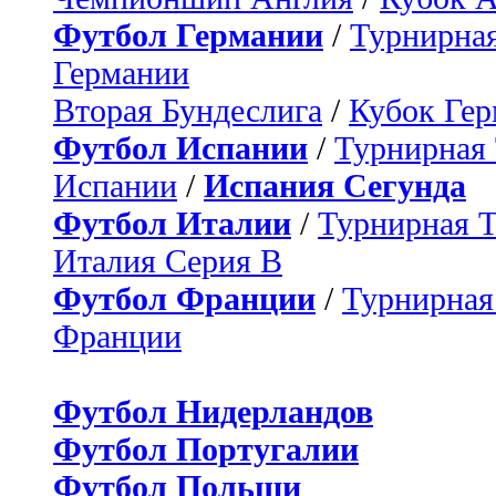
Футбол Германии
/
Турнирная
Германии
Вторая Бундеслига
/
Кубок Ге
Футбол Испании
/
Турнирная
Испании
/
Испания Сегунда
Футбол Италии
/
Турнирная 
Италия Серия B
Футбол Франции
/
Турнирная
Франции
Футбол Нидерландов
Футбол Португалии
Футбол Польши