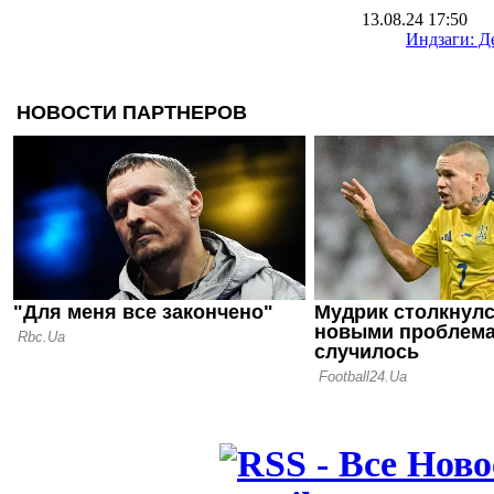
13.08.24 17:50
Индзаги: 
чемпионам
непросто в
несколько 
19.07.24 19:03
Фиорентина
подписани
сборной Хо
05.07.24 17:39
Официальн
Дзаньоло в
А