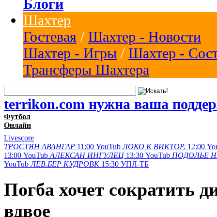
Блоги
Шахтер
Гостевая
/
Шахтер - Новости
Шахтер - Игры
/
Шахтер - Сос
Трансферы Шахтера
terrikon.com нужна ваша подде
Футбол
Онлайн
Livescore
ТРОСТЯН
АВАНГАР
11:00
YouTub
ЛОКО К
ВИКТОР.
12:00
Yo
13:00
YouTub
АЛЕКСАН
ИНГУЛЕЦ
13:30
YouTub
ПОДОЛЬЕ
Н
YouTub
ЛЕВ.БЕР
КУДРОВК
15:30
УПЛ-ТБ
Погба хочет сократить 
вдвое