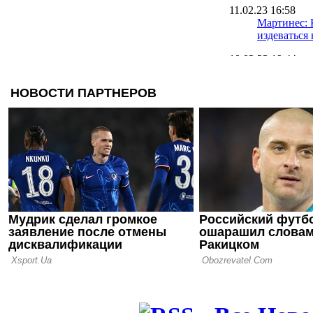
11.02.23 16:58
Мартинес: 
издеваться
10.02.23 19:44
ФИФА назв
номинантов
лучшего фу
30.01.23 18:00
Месси приз
стыдно за ф
стала мемо
20.01.23 18:44
Вернидуб: 
Кривбассе 
ЧМ-2022