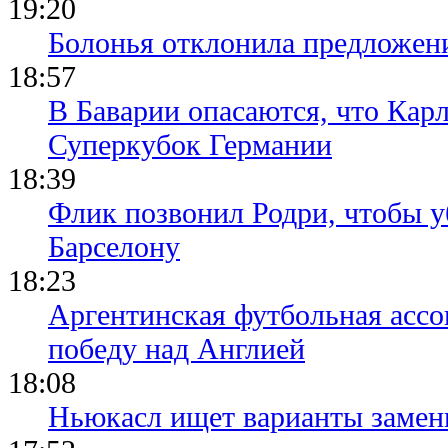
19:20
Болонья отклонила предложени
18:57
В Баварии опасаются, что Кар
Суперкубок Германии
18:39
Флик позвонил Родри, чтобы уб
Барселону
18:23
Аргентинская футбольная ассо
победу над Англией
18:08
Ньюкасл ищет варианты замен