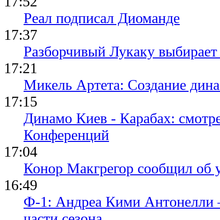
17:52
Реал подписал Диоманде
17:37
Разборчивый Лукаку выбирает
17:21
Микель Артета: Создание динас
17:15
Динамо Киев - Карабах: смотр
Конференций
17:04
Конор Макгрегор сообщил об 
16:49
Ф-1: Андреа Кими Антонелли 
части сезона