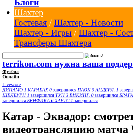
Блоги
Шахтер
Гостевая
/
Шахтер - Новости
Шахтер - Игры
/
Шахтер - Сос
Трансферы Шахтера
terrikon.com нужна ваша подде
Футбол
Онлайн
Livescore
ДИНАМО
1
КАРАБАХ
0
завершился
ПАОК
0
АНДЕРЛ.
1
завер
ШЕЛБУРН
1
завершился
ТУН
3
ВИКИНГ.
0
завершился
БРАГА
завершился
БЕНФИКА
6
ХАРТС
1
завершился
Катар - Эквадор: смотре
видеотрансляцию матча