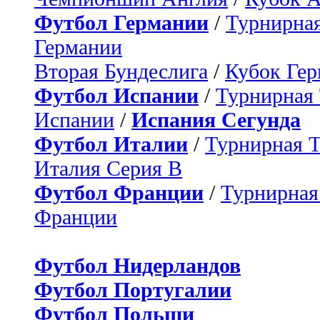
Футбол Германии
/
Турнирная
Германии
Вторая Бундеслига
/
Кубок Ге
Футбол Испании
/
Турнирная
Испании
/
Испания Сегунда
Футбол Италии
/
Турнирная 
Италия Серия B
Футбол Франции
/
Турнирная
Франции
Футбол Нидерландов
Футбол Португалии
Футбол Польши