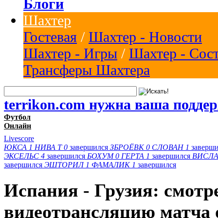
Блоги
Шахтер
Гостевая
/
Шахтер - Новости
Шахтер - Игры
/
Шахтер - Сос
Трансферы Шахтера
terrikon.com нужна ваша подде
Футбол
Онлайн
Livescore
ЮКСА
1
НИВА Т
0
завершился
ЗБРОЁВК
0
СЛОВАН
1
заверш
ЭКСЕЛЬС
4
завершился
БОХУМ
0
ГЕРТА
1
завершился
ВИСЛА
завершился
ЭШТОРИЛ
1
ФАМАЛИК
1
завершился
Испания - Грузия: смотр
видеотрансляцию матча 