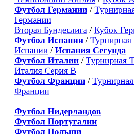
Футбол Германии
/
Турнирная
Германии
Вторая Бундеслига
/
Кубок Ге
Футбол Испании
/
Турнирная
Испании
/
Испания Сегунда
Футбол Италии
/
Турнирная 
Италия Серия B
Футбол Франции
/
Турнирная
Франции
Футбол Нидерландов
Футбол Португалии
Футбол Польши