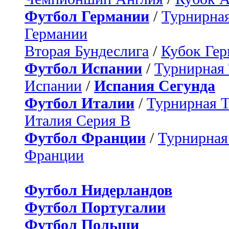
Футбол Германии
/
Турнирная
Германии
Вторая Бундеслига
/
Кубок Ге
Футбол Испании
/
Турнирная
Испании
/
Испания Сегунда
Футбол Италии
/
Турнирная 
Италия Серия B
Футбол Франции
/
Турнирная
Франции
Футбол Нидерландов
Футбол Португалии
Футбол Польши