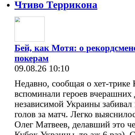
Чтиво Террикона
Бей, как Мотя: о рекордсмен
покерам
09.08.26 10:10
Недавно, сообщая о хет-трике 
вспоминали героев вчерашних д
независимой Украины забивал 
голов за матч. Легко выяснило
Олег Матвеев, делавший это ч
Кубок Украины, то аж 6 раз). 