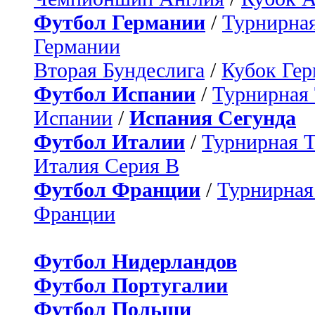
Футбол Германии
/
Турнирная
Германии
Вторая Бундеслига
/
Кубок Ге
Футбол Испании
/
Турнирная
Испании
/
Испания Сегунда
Футбол Италии
/
Турнирная 
Италия Серия B
Футбол Франции
/
Турнирная
Франции
Футбол Нидерландов
Футбол Португалии
Футбол Польши