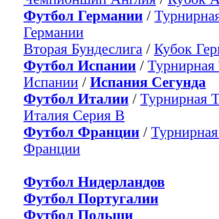
Футбол Германии
/
Турнирная
Германии
Вторая Бундеслига
/
Кубок Ге
Футбол Испании
/
Турнирная
Испании
/
Испания Сегунда
Футбол Италии
/
Турнирная 
Италия Серия B
Футбол Франции
/
Турнирная
Франции
Футбол Нидерландов
Футбол Португалии
Футбол Польши