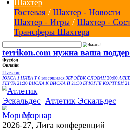
Шахтер
Гостевая
/
Шахтер - Новости
Шахтер - Игры
/
Шахтер - Сос
Трансферы Шахтера
terrikon.com нужна ваша подде
Футбол
Онлайн
Livescore
ЮКСА
1
НИВА Т
0
завершился
ЗБРОЁВК
СЛОВАН
20:00
АЛЬТ
ГЕРТА
21:30
ВИСЛА K
ВИСЛА П
21:30
БРЮГГЕ
КОРТРЕЙ
21
Атлетик Эскальдес
Морнар
2026-27, Лига конференций