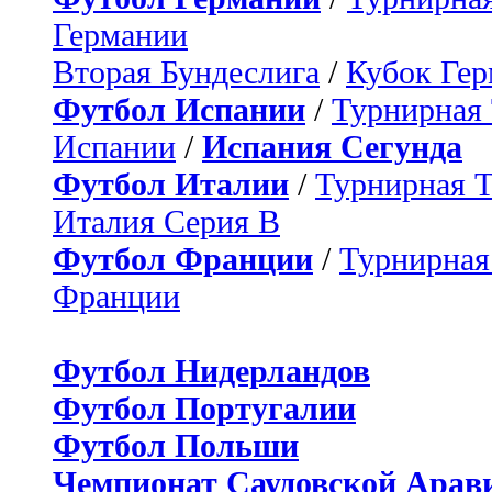
Германии
Вторая Бундеслига
/
Кубок Ге
Футбол Испании
/
Турнирная
Испании
/
Испания Сегунда
Футбол Италии
/
Турнирная 
Италия Серия B
Футбол Франции
/
Турнирная
Франции
Футбол Нидерландов
Футбол Португалии
Футбол Польши
Чемпионат Саудовской Арав