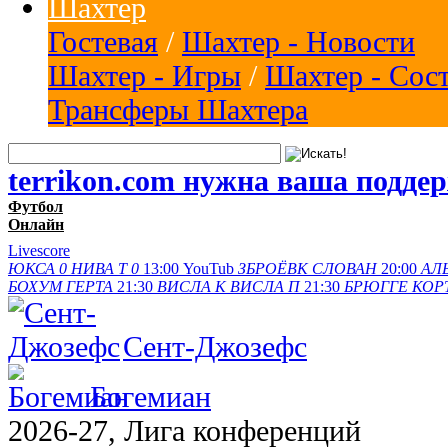
Шахтер
Гостевая
/
Шахтер - Новости
Шахтер - Игры
/
Шахтер - Сос
Трансферы Шахтера
terrikon.com нужна ваша подде
Футбол
Онлайн
Livescore
ЮКСА
0
НИВА Т
0
13:00
YouTub
ЗБРОЁВК
СЛОВАН
20:00
АЛ
БОХУМ
ГЕРТА
21:30
ВИСЛА K
ВИСЛА П
21:30
БРЮГГЕ
КОР
Сент-Джозефс
Богемиан
2026-27, Лига конференций