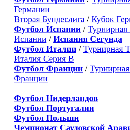
Германии
Вторая Бундеслига
/
Кубок Ге
Футбол Испании
/
Турнирная
Испании
/
Испания Сегунда
Футбол Италии
/
Турнирная 
Италия Серия B
Футбол Франции
/
Турнирная
Франции
Футбол Нидерландов
Футбол Португалии
Футбол Польши
Чемпионат Саудовской Арав