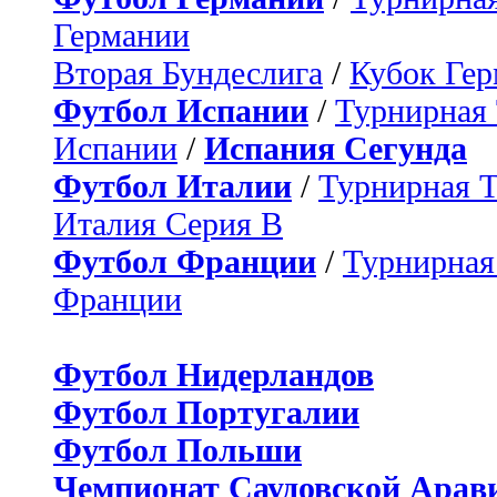
Германии
Вторая Бундеслига
/
Кубок Ге
Футбол Испании
/
Турнирная
Испании
/
Испания Сегунда
Футбол Италии
/
Турнирная 
Италия Серия B
Футбол Франции
/
Турнирная
Франции
Футбол Нидерландов
Футбол Португалии
Футбол Польши
Чемпионат Саудовской Арав