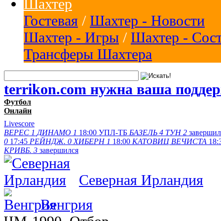
Шахтер
Гостевая
/
Шахтер - Новости
Шахтер - Игры
/
Шахтер - Сос
Трансферы Шахтера
terrikon.com нужна ваша подде
Футбол
Онлайн
Livescore
ВЕРЕС
1
ДИНАМО
1
18:00
УПЛ-ТБ
БАЗЕЛЬ
4
ТУН
2
заверши
0
17:45
РЕЙНДЖ.
0
ХИБЕРН
1
18:00
КАТОВИЦ
ВЕЧИСТА
18:
КРИВБ.
3
завершился
Северная Ирландия
Венгрия