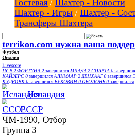
Гостевая
/
Шахтер - Новости
Шахтер - Игры
/
Шахтер - Сос
Трансферы Шахтера
terrikon.com нужна ваша подде
Футбол
Онлайн
Livescore
ПСВ
2
ФОРТУНА
2
завершился
МЛАДА
2
СПАРТА
0
завершил
КАЙЗЕРС
0
завершился
АЛКМААР
2
ДЕНХААГ
0
завершился
КУДРОВК
0
завершился
БУКОВИН
0
ОБОЛОНЬ
0
завершился
Исландия
СССР
ЧМ-1990, Отбор
Группа 3