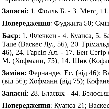
Запасні
: 1. Фолль Б. - 3. Метс, 1
Попередження
: Фуджита 50; Сміт
Баєр
: 1. Флеккен - 4. Куанса, 5. Б
Тапе (Васкес Лу., 56), 20. Грімаль
46), 24. Гарсія Ал. - 17. Бен Сегір
М. (Хофманн, 75), 14. Шик (Кофан
Заміни
: Фернандес Ес. (від 46); В
(від 56); Хофманн (від 75); Кофане
Запасні
: 28. Бласвіх - 44. Белосья
Попередження
: Куанса 21; Васкес