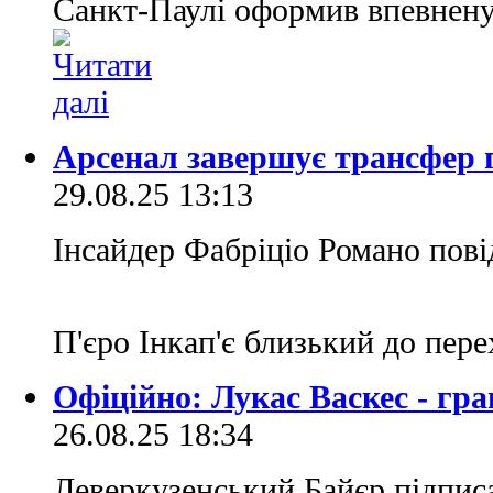
Санкт-Паулі оформив впевнену
Арсенал завершує трансфер 
29.08.25 13:13
Інсайдер Фабріціо Романо пові
П'єро Інкап'є близький до пер
Офіційно: Лукас Васкес - гр
26.08.25 18:34
Леверкузенський Байєр підпис