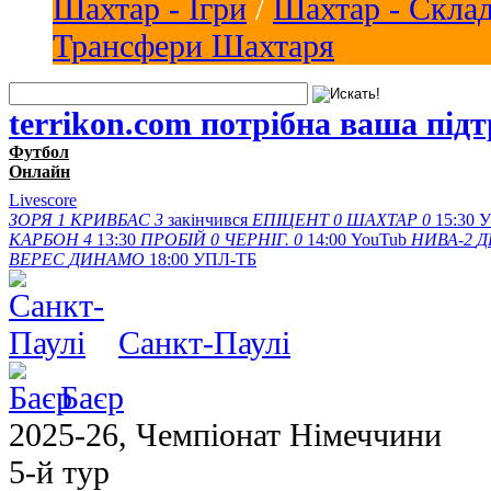
Шахтар - Ігри
/
Шахтар - Скла
Трансфери Шахтаря
terrikon.com потрібна ваша під
Футбол
Онлайн
Livescore
ЗОРЯ
1
КРИВБАС
3
закінчився
ЕПІЦЕНТ
0
ШАХТАР
0
15:30
У
КАРБОН
4
13:30
ПРОБІЙ
0
ЧЕРНІГ.
0
14:00
YouTub
НИВА-2
Д
ВЕРЕС
ДИНАМО
18:00
УПЛ-ТБ
Санкт-Паулі
Баєр
2025-26, Чемпіонат Німеччини
5-й тур