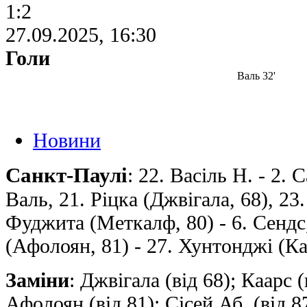
1:2
27.09.2025, 16:30
Голи
Валь 32'
Новини
Санкт-Паулі
: 22. Васіль Н. - 2. 
Валь, 21. Ріцка (Джвігала, 68), 23.
Фуджита (Меткалф, 80) - 6. Сендс,
(Афолоян, 81) - 27. Хунтонджі (Ка
Заміни
: Джвігала (від 68); Каарс 
Афолоян (від 81); Сiсей Аб. (від 8