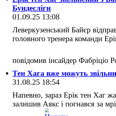
Бундесліги
01.09.25 13:08
Леверкузенський Байєр відправ
головного тренера команди Ері
повідомив інсайдер Фабріціо 
Тен Хага вже можуть звільни
31.08.25 18:54
Напевно, зараз Ерік тен Хаг ж
залишив Аякс і погнався за м