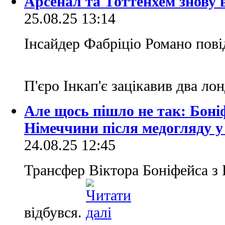
Арсенал та Тоттенхем знову 
25.08.25 13:14
Інсайдер Фабріціо Романо пові
П'єро Інкап'є зацікавив два л
Але щось пішло не так: Боні
Німеччини після медогляду у
24.08.25 12:45
Трансфер Віктора Боніфейса з 
відбувся.