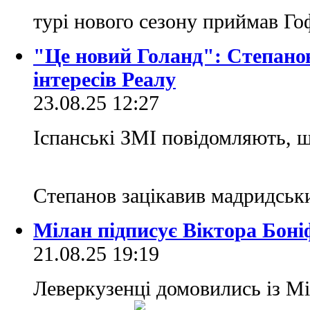
турі нового сезону приймав Г
"Це новий Голанд": Степано
інтересів Реалу
23.08.25 12:27
Іспанські ЗМІ повідомляють, 
Степанов зацікавив мадридськ
Мілан підписує Віктора Боні
21.08.25 19:19
Леверкузенці домовились із Мі