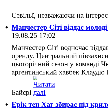
Севільї, незважаючи на інтерес
Манчестер Сіті віддає молоді
19.08.25 17:02
Манчестер Сіті водночас відда
оренду. Центральний півзахис
цьогорічний сезон у команді 
аргентинський хавбек Клаудіо 
Байєрі
Ерік тен Хаг збирає під кри