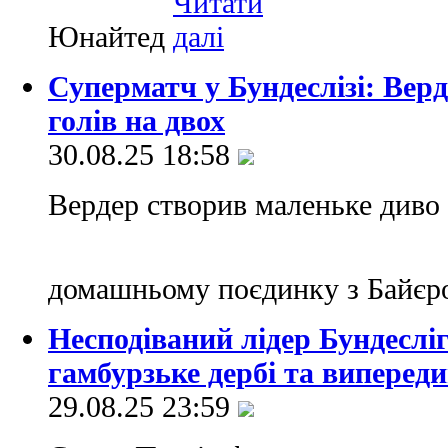
Юнайтед
Суперматч у Бундеслізі: Вер
голів на двох
30.08.25 18:58
Вердер створив маленьке диво
домашньому поєдинку з Байє
Несподіваний лідер Бундеслі
гамбурзьке дербі та виперед
29.08.25 23:59