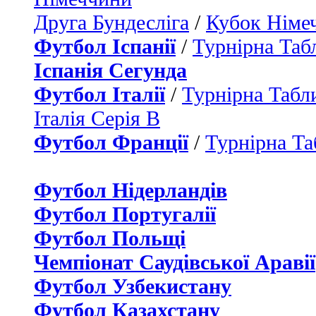
Друга Бундесліга
/
Кубок Німе
Футбол Іспанії
/
Турнірна Таб
Іспанія Сегунда
Футбол Італії
/
Турнірна Табли
Італія Серія B
Футбол Франції
/
Турнірна Та
Футбол Нідерландiв
Футбол Португалії
Футбол Польщі
Чемпіонат Саудівської Аравії
Футбол Узбекистану
Футбол Казахстану