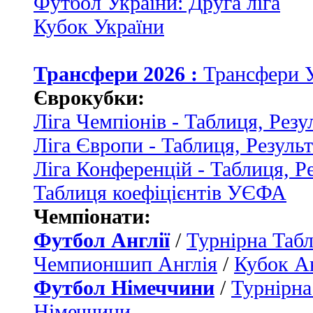
Футбол України: Друга ліга
Кубок України
Трансфери 2026 :
Трансфери 
Єврокубки:
Ліга Чемпіонів - Таблиця, Резу
Ліга Європи - Таблиця, Резуль
Ліга Конференцій - Таблиця, Р
Таблиця коефіцієнтів УЄФА
Чемпіонати:
Футбол Англії
/
Турнірна Табл
Чемпионшип Англія
/
Кубок Ан
Футбол Німеччини
/
Турнірна
Німеччини