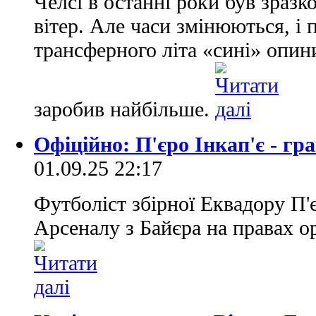
Челсі в останні роки був зразк
вітер. Але часи змінюються, і 
трансферного літа «сині» опини
заробив найбільше.
Офіційно: П'єро Інкап'є - гр
01.09.25 22:17
Футболіст збірної Еквадору П'
Арсеналу з Байєра на правах о