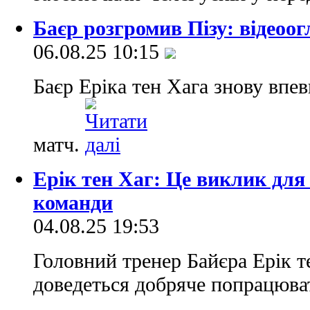
Баєр розгромив Пізу: відеоо
06.08.25 10:15
Баєр Еріка тен Хага знову впе
матч.
Ерік тен Хаг: Це виклик для 
команди
04.08.25 19:53
Головний тренер Байєра Ерік т
доведеться добряче попрацюва