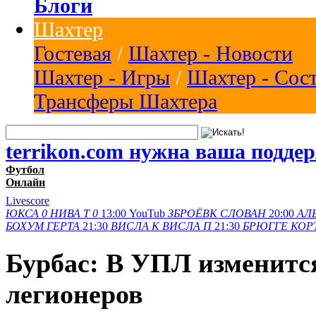
Блоги
Шахтер
Гостевая
/
Шахтер - Новости
Шахтер - Игры
/
Шахтер - Сос
Трансферы Шахтера
terrikon.com нужна ваша подде
Футбол
Онлайн
Livescore
ЮКСА
0
НИВА Т
0
13:00
YouTub
ЗБРОЁВК
СЛОВАН
20:00
АЛ
БОХУМ
ГЕРТА
21:30
ВИСЛА K
ВИСЛА П
21:30
БРЮГГЕ
КОР
Бурбас: В УПЛ изменитс
легионеров