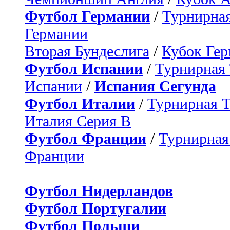
Футбол Германии
/
Турнирная
Германии
Вторая Бундеслига
/
Кубок Ге
Футбол Испании
/
Турнирная
Испании
/
Испания Сегунда
Футбол Италии
/
Турнирная 
Италия Серия B
Футбол Франции
/
Турнирная
Франции
Футбол Нидерландов
Футбол Португалии
Футбол Польши