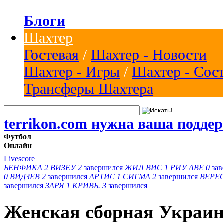
Блоги
Шахтер
Гостевая
/
Шахтер - Новости
Шахтер - Игры
/
Шахтер - Сос
Трансферы Шахтера
terrikon.com нужна ваша подде
Футбол
Онлайн
Livescore
БЕНФИКА
2
ВИЗЕУ
2
завершился
ЖИЛ ВИС
1
РИУ АВЕ
0
за
0
ВИДЗЕВ
2
завершился
АРТИС
1
СИГМА
2
завершился
ВЕРЕ
завершился
ЗАРЯ
1
КРИВБ.
3
завершился
Женская сборная Украи