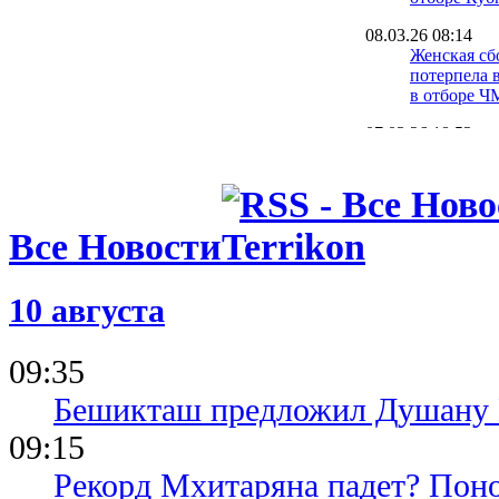
08.03.26 08:14
Женская сб
потерпела 
в отборе Ч
07.03.26 18:53
Украина - 
онлайн мат
женскому 
футболу
Все Новости
03.03.26 18:53
Украина - 
онлайн мат
10 августа
ЧМ-2027 м
сборными
09:35
22.02.26 16:48
Женская сб
Бешикташ предложил Душану В
будет прин
отборе в Т
09:15
Рекорд Мхитаряна падет? Поно