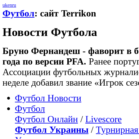
uk
en
ru
Футбол
: сайт Terrikon
Новости Футбола
Бруно Фернандеш - фаворит в б
года по версии PFA.
Ранее португ
Ассоциации футбольных журнали
неделе добавил звание «Игрок се
Футбол Новости
Футбол
Футбол Онлайн
/
Livescore
Футбол Украины
/
Турнирная