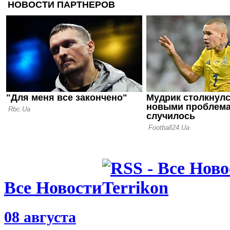
11.06.26 19:20
Домашнее 
чемпиона 
матчем сез
09.06.26 19:12
Стало извес
новым трен
Пэлас
Все Новости
08 августа