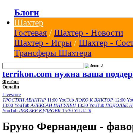
Блоги
Шахтер
Гостевая
/
Шахтер - Новости
Шахтер - Игры
/
Шахтер - Сос
Трансферы Шахтера
terrikon.com нужна ваша подде
Футбол
Онлайн
Livescore
ТРОСТЯН
АВАНГАР
11:00
YouTub
ЛОКО К
ВИКТОР.
12:00
Yo
13:00
YouTub
АЛЕКСАН
ИНГУЛЕЦ
13:30
YouTub
ПОДОЛЬЕ
Н
YouTub
ЛЕВ.БЕР
КУДРОВК
15:30
УПЛ-ТБ
Бруно Фернандеш - фавор