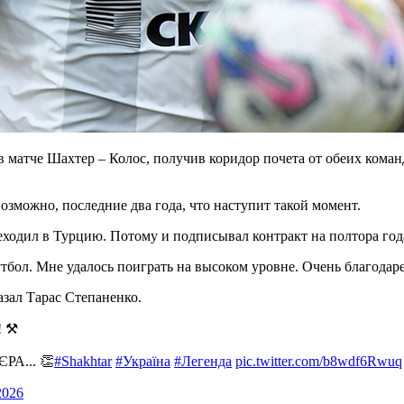
 в матче Шахтер – Колос, получив коридор почета от обеих ко
озможно, последние два года, что наступит такой момент.
ереходил в Турцию. Потому и подписывал контракт на полтора го
утбол. Мне удалось поиграть на высоком уровне. Очень благодаре
азал Тарас Степаненко.
 ⚒️
РА... 👏
#Shakhtar
#Україна
#Легенда
pic.twitter.com/b8wdf6Rwuq
2026