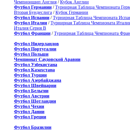
Чемпионшип Англия
/
Кубок Англии
Футбол Германии
/
Турнирная Таблица Чемпионата Гер
Вторая Бундеслига
/
Кубок Германии
Футбол Испании
/
Турнирная Таблица Чемпионата Испа
Футбол Италии
/
Турнирная Таблица Чемпионата Итали
Италия Серия B
Футбол Франции
/
Турнирная Таблица Чемпионата Фра
Футбол Нидерландов
Футбол Португалии
Футбол Польши
Чемпионат Саудовской Аравии
Футбол Узбекистана
Футбол Казахстана
Футбол Турции
Футбол Азербайджана
Футбол Швейцарии
Футбол Бельгии
Футбол Австрии
Футбол Шотландии
Футбол Чехии
Футбол Дании
Футбол Греции
Футбол Бразилии