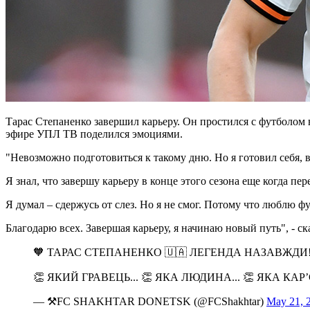
Тарас Степаненко завершил карьеру. Он простился с футболом
эфире УПЛ ТВ поделился эмоциями.
"Невозможно подготовиться к такому дню. Но я готовил себя, в
Я знал, что завершу карьеру в конце этого сезона еще когда п
Я думал – сдержусь от слез. Но я не смог. Потому что люблю ф
Благодарю всех. Завершая карьеру, я начинаю новый путь", - ск
🧡 ТАРАС СТЕПАНЕНКО 🇺🇦 ЛЕГЕНДА НАЗАВЖДИ!
👏 ЯКИЙ ГРАВЕЦЬ... 👏 ЯКА ЛЮДИНА... 👏 ЯКА КАРʼЄ
— ⚒FC SHAKHTAR DONETSK (@FCShakhtar)
May 21, 