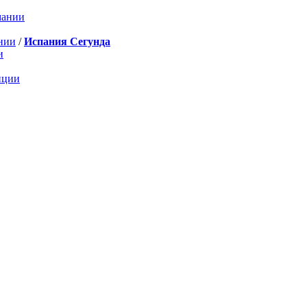
мании
нии
/
Испания Сегунда
и
нции