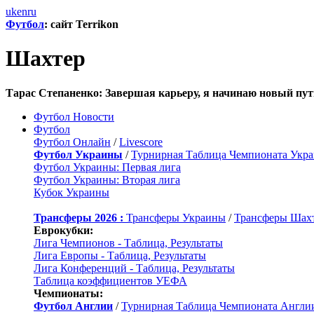
uk
en
ru
Футбол
: сайт Terrikon
Шахтер
Тарас Степаненко: Завершая карьеру, я начинаю новый пут
Футбол Новости
Футбол
Футбол Онлайн
/
Livescore
Футбол Украины
/
Турнирная Таблица Чемпионата Укр
Футбол Украины: Первая лига
Футбол Украины: Вторая лига
Кубок Украины
Трансферы 2026 :
Трансферы Украины
/
Трансферы Шах
Еврокубки:
Лига Чемпионов - Таблица, Результаты
Лига Европы - Таблица, Результаты
Лига Конференций - Таблица, Результаты
Таблица коэффициентов УЕФА
Чемпионаты:
Футбол Англии
/
Турнирная Таблица Чемпионата Англи