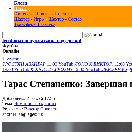
Блоги
Шахтер
Гостевая
/
Шахтер - Новости
Шахтер - Игры
/
Шахтер - Состав
Трансферы Шахтера
terrikon.com нужна ваша поддержка!
.
Футбол
Онлайн
Livescore
ТРОСТЯН
АВАНГАР
11:00
YouTub
ЛОКО К
ВИКТОР.
12:00
Yo
14:00
YouTub
КОЛОС-2
АГРОБИЗ
15:00
YouTub
ЛЕВ.БЕР
КУД
Тарас Степаненко: Завершая 
Добавлено:
21.05.26 17:55
Тема:
Чемпионат Украины
Редактор :
Виктор Соколов
another languages:
uk