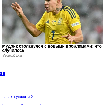
ран поправил
то Шахтера
лет
лионов, купили за 2