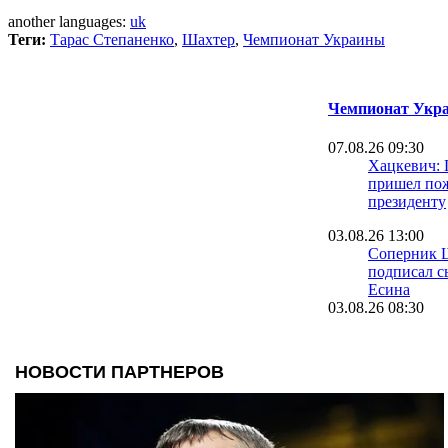
another languages:
uk
Теги:
Тарас Степаненко
,
Шахтер
,
Чемпионат Украины
Чемпионат Укра
07.08.26 09:30
Хацкевич: 
пришел пож
президенту
03.08.26 13:00
Соперник 
подписал с
Есина
03.08.26 08:30
Велетень о 
На трениро
шести зале
16.07.26 18:11
Сергей Пал
нас в Сове