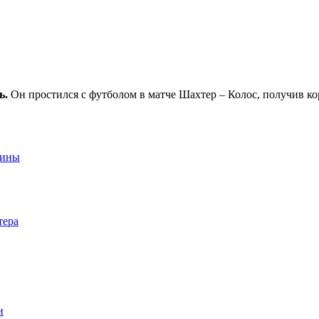
ь.
Он простился с футболом в матче Шахтер – Колос, получив ко
аины
тера
и