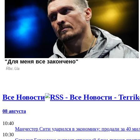
12.07.26 12:31
Ротань: Ту
слабое мес
последних 
Все Новости
08 августа
10:40
Манчестер Сити ударился в экономику: продали за 40 мил
10:30