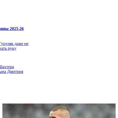
ины 2025-26
Гуцуляк даже не
ать руку
Шахтера
ына Дмитрия
своем чудо-голе:
вке один из
тал
кин: Не тяните
тский Союз