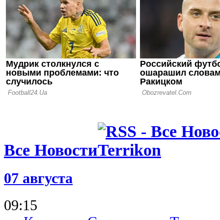
последних 
04.07.26 11:57
Срна: Шахт
пострадал, 
терял свое
Все Новости
07 августа
09:15