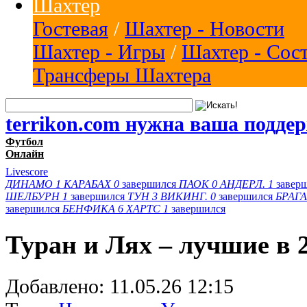
Шахтер
Гостевая
/
Шахтер - Новости
Шахтер - Игры
/
Шахтер - Сос
Трансферы Шахтера
terrikon.com нужна ваша подде
Футбол
Онлайн
Livescore
ДИНАМО
1
КАРАБАХ
0
завершился
ПАОК
0
АНДЕРЛ.
1
завер
ШЕЛБУРН
1
завершился
ТУН
3
ВИКИНГ.
0
завершился
БРАГА
завершился
БЕНФИКА
6
ХАРТС
1
завершился
Туран и Лях – лучшие в 
Добавлено:
11.05.26 12:15