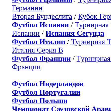
Германии
Вторая Бундеслига
/
Кубок Ге
Футбол Испании
/
Турнирная
Испании
/
Испания Сегунда
Футбол Италии
/
Турнирная 
Италия Серия B
Футбол Франции
/
Турнирная
Франции
Футбол Нидерландов
Футбол Португалии
Футбол Польши
Чемпионат Саудовской Арав