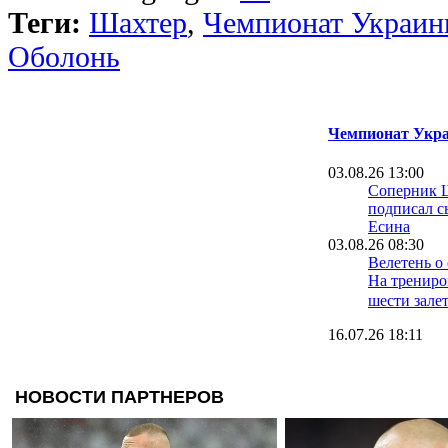
Теги:
Шахтер
,
Чемпионат Украи
Оболонь
Чемпионат Укра
03.08.26 13:00
Соперник 
подписал с
Есина
03.08.26 08:30
Велетень о 
На трениро
шести зале
16.07.26 18:11
Сергей Пал
нас в Сове
12.07.26 12:31
Ротань: Ту
слабое мес