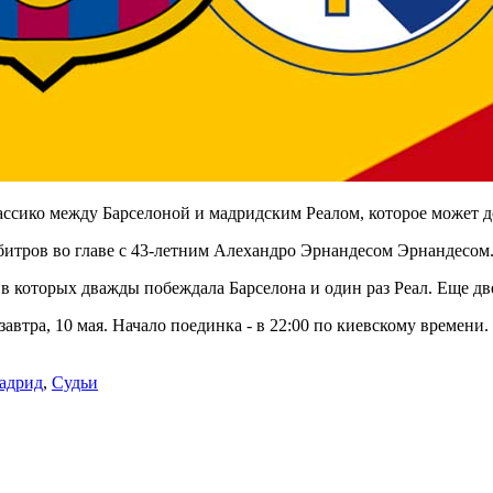
лассико между Барселоной и мадридским Реалом, которое может д
рбитров во главе с 43-летним Алехандро Эрнандесом Эрнандесом
, в которых дважды побеждала Барселона и один раз Реал. Еще д
автра, 10 мая. Начало поединка - в 22:00 по киевскому времени.
адрид
,
Судьи