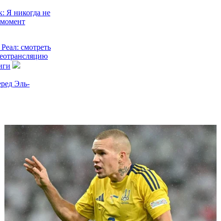
: Я никогда не
т момент
 Реал: смотреть
деотрансляцию
иги
еред Эль-
анси Флик
ца
ппе не сыграет
ико
о: 10 вопросов о
отивостоянии
утбола