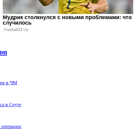
тие в ЧМ
са в Сеуте
е операции