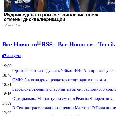
Все Новости
07 августа
19:00
Франция готова нарушить бойкот ФИФА и принять учас
18:46
СМИ: Александрия прощается с еще одним игроком
18:31
Барселона отменила спарринг из-за миграционного кризи
18:16
Официально: Мастантуоно сменил Реал на Фиорентину
17:59
В Селтике рассказали о состоянии Мартина О'Нила посл
17:44