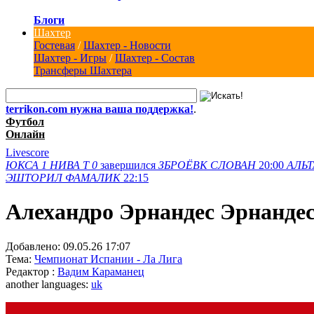
Блоги
Шахтер
Гостевая
/
Шахтер - Новости
Шахтер - Игры
/
Шахтер - Состав
Трансферы Шахтера
terrikon.com нужна ваша поддержка!
.
Футбол
Онлайн
Livescore
ЮКСА
1
НИВА Т
0
завершился
ЗБРОЁВК
СЛОВАН
20:00
АЛЬТ
ЭШТОРИЛ
ФАМАЛИК
22:15
Алехандро Эрнандес Эрнандес
Добавлено:
09.05.26 17:07
Тема:
Чемпионат Испании - Ла Лига
Редактор :
Вадим Караманец
another languages:
uk