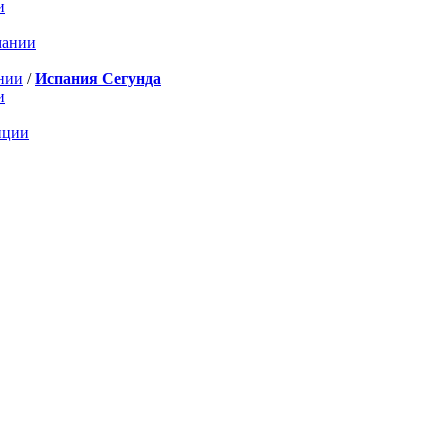
и
мании
нии
/
Испания Сегунда
и
нции