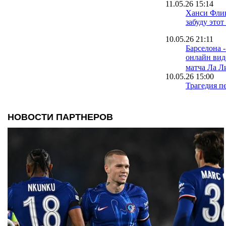
11.05.26 15:14
Ханси Флик
забуду это
10.05.26 21:11
Барселона -
онлайн ви
матча Ла Л
10.05.26 15:00
Трагедия п
Класико: Х
потерял от
10.05.26 14:26
Почему Мба
в Эль-Клас
10.05.26 10:43
Эль-Класик
главном пр
мирового ф