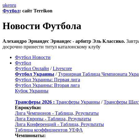
uk
en
ru
Футбол
: сайт Terrikon
Новости Футбола
Алехандро Эрнандес Эрнандес - арбитр Эль Классико.
Завтра
досрочно принести титул каталонскому клубу
Футбол Новости
Футбол
Футбол Онлайн
/
Livescore
Футбол Украины
/
Турнирная Таблица Чемпионата Укр
Футбол Украины: Первая лига
Футбол Украины: Вторая лига
Кубок Украины
Трансферы 2026 :
Трансферы Украины
/
Трансферы Шах
Еврокубки:
Лига Чемпионов - Таблица, Результаты
Лига Европы - Таблица, Результаты
Лига Конференций - Таблица, Результаты
Таблица коэффициентов УЕФА
Чемпионаты: