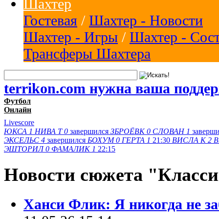
Шахтер
Гостевая
/
Шахтер - Новости
Шахтер - Игры
/
Шахтер - Сос
Трансферы Шахтера
terrikon.com нужна ваша подде
Футбол
Онлайн
Livescore
ЮКСА
1
НИВА Т
0
завершился
ЗБРОЁВК
0
СЛОВАН
1
заверш
ЭКСЕЛЬС
4
завершился
БОХУМ
0
ГЕРТА
1
21:30
ВИСЛА K
2
В
ЭШТОРИЛ
0
ФАМАЛИК
1
22:15
Новости сюжета "Класс
Ханси Флик: Я никогда не за