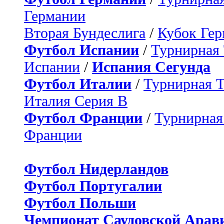
Германии
Вторая Бундеслига
/
Кубок Ге
Футбол Испании
/
Турнирная
Испании
/
Испания Сегунда
Футбол Италии
/
Турнирная 
Италия Серия B
Футбол Франции
/
Турнирная
Франции
Футбол Нидерландов
Футбол Португалии
Футбол Польши
Чемпионат Саудовской Арав