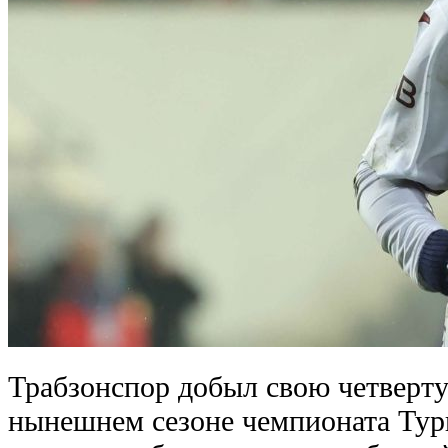
Трабзонспор добыл свою четверту
нынешнем сезоне чемпионата Турц