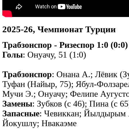
2025-26, Чемпионат Турции
Трабзонспор - Ризеспор 1:0 (0:0)
Голы
: Онуачу, 51 (1:0)
Трабзонспор
: Онана А.; Лёвик (З
Туфан (Найыр, 75); Ябул-Фолзаре
Мучи Э.; Онуачу; Фелипе Аугусто
Замены
: Зубков (с 46); Пина (с 6
Запасные
: Чевиккан; Йылдырым 
Йокушлу; Нвакаэме