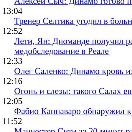
Алексей Сыч: Динамо готово 
13:04
Тренер Селтика угодил в боль
12:52
Лети, Ян: Диоманде получил р
медобследование в Реале
12:33
Олег Саленко: Динамо кровь и
12:16
Огонь и слезы: такого Салах е
12:05
Фабио Каннаваро обнаружил к
11:52
Манчестер Сити за 20 минут ра