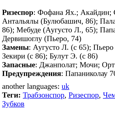
Ризеспор
: Фофана Ях.; Акайдин; 
Антальялы (Булюбашич, 86); Пала
86); Мебуде (Аугусто Л., 65); Па
Дервишоглу (Пьеро, 74)
Замены
: Аугусто Л. (с 65); Пьеро
Зекири (с 86); Булут Э. (с 86)
Запасные
: Джанполат; Мочи; Орт
Предупреждения
: Папаниколау 7
another languages:
uk
Теги:
Трабзонспор
,
Ризеспор
,
Чем
Зубков