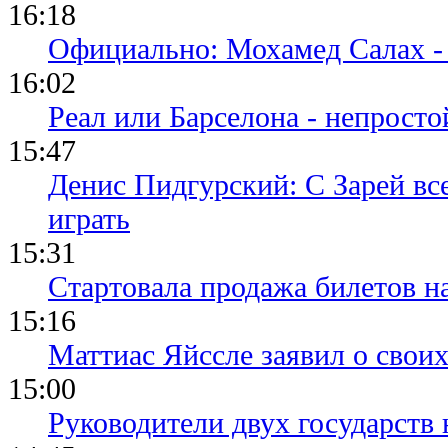
16:18
15.03.26 09:12
Зубков пом
Официально: Мохамед Салах -
победить Р
обзор матч
16:02
Реал или Барселона - непросто
15:47
Денис Пидгурский: С Зарей вс
играть
15:31
Стартовала продажа билетов н
15:16
Маттиас Яйссле заявил о свои
15:00
Руководители двух государств