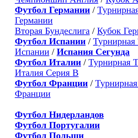
Футбол Германии
/
Турнирная
Германии
Вторая Бундеслига
/
Кубок Ге
Футбол Испании
/
Турнирная
Испании
/
Испания Сегунда
Футбол Италии
/
Турнирная 
Италия Серия B
Футбол Франции
/
Турнирная
Франции
Футбол Нидерландов
Футбол Португалии
Футбол Польши