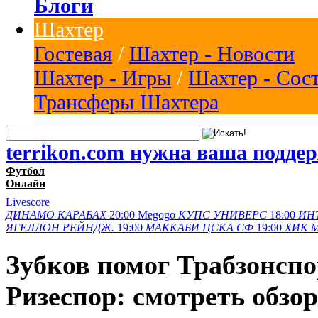
Блоги
Шахтер
Гостевая
/
Шахтер - Новости
Шахтер - Игры
/
Шахтер - Сос
Трансферы Шахтера
terrikon.com нужна ваша подде
Футбол
Онлайн
Livescore
ДИНАМО
КАРАБАХ
20:00
Megogo
КУПС
УНИВЕРС
18:00
ИН
ЯГЕЛЛОН
РЕЙНДЖ.
19:00
МАККАБИ
ЦСКА СФ
19:00
ХИК
Зубков помог Трабзонспо
Ризеспор: смотреть обзо