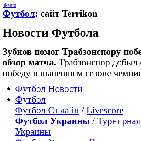
uk
en
ru
Футбол
: сайт Terrikon
Новости Футбола
Зубков помог Трабзонспору поб
обзор матча.
Трабзонспор добыл 
победу в нынешнем сезоне чемпи
Футбол Новости
Футбол
Футбол Онлайн
/
Livescore
Футбол Украины
/
Турнирная
Украины