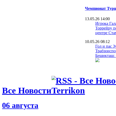
Чемпионат Турц
13.05.26 14:00
Игрока Гал
Торрейру п
центре Ста
10.05.26 08:12
Гол и пас 
Трабзонспо
Бешикташ: 
29.04.26 16:28
В Трабзонс
что у них 
Зубкову
Все Новости
05.04.26 09:05
Трабзонспо
обыгрывает
06 августа
сокращает 
минимума