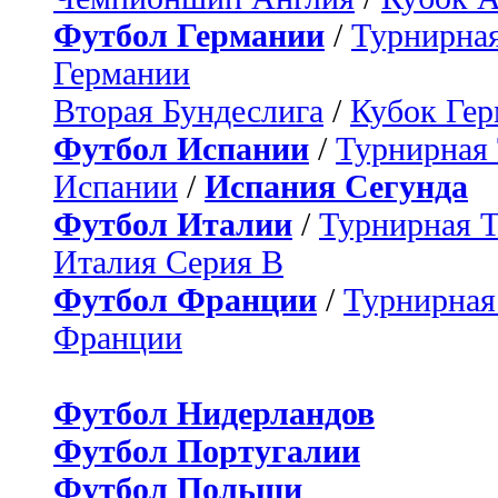
Футбол Германии
/
Турнирная
Германии
Вторая Бундеслига
/
Кубок Ге
Футбол Испании
/
Турнирная
Испании
/
Испания Сегунда
Футбол Италии
/
Турнирная 
Италия Серия B
Футбол Франции
/
Турнирная
Франции
Футбол Нидерландов
Футбол Португалии
Футбол Польши