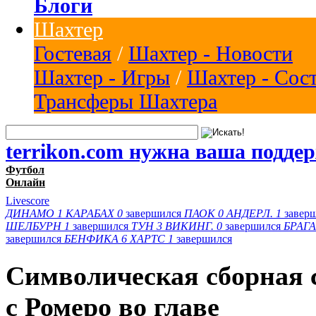
Блоги
Шахтер
Гостевая
/
Шахтер - Новости
Шахтер - Игры
/
Шахтер - Сос
Трансферы Шахтера
terrikon.com нужна ваша подде
Футбол
Онлайн
Livescore
ДИНАМО
1
КАРАБАХ
0
завершился
ПАОК
0
АНДЕРЛ.
1
завер
ШЕЛБУРН
1
завершился
ТУН
3
ВИКИНГ.
0
завершился
БРАГА
завершился
БЕНФИКА
6
ХАРТС
1
завершился
Символическая сборная 
с Ромеро во главе