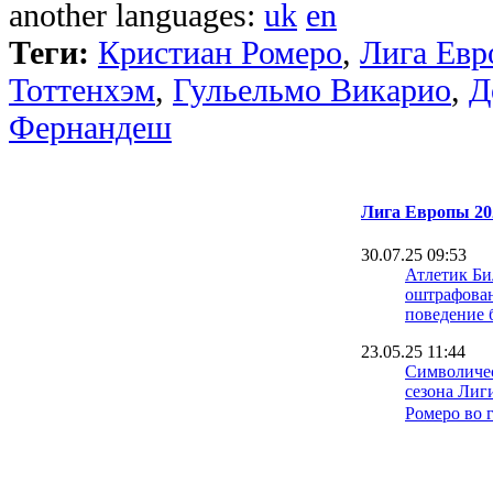
another languages:
uk
en
Теги:
Кристиан Ромеро
,
Лига Ев
Тоттенхэм
,
Гульельмо Викарио
,
Д
Фернандеш
Лига Европы 20
30.07.25 09:53
Атлетик Би
оштрафован
поведение 
23.05.25 11:44
Символичес
сезона Лиг
Ромеро во 
22.05.25 18:59
Бен Фостер
будто плев