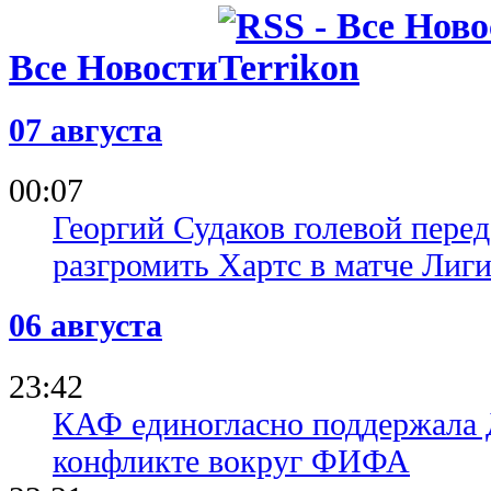
Юнайтед
22.05.25 16:25
Все Новости
Ван де Вен:
ворот Тотт
совсем не 
22.05.25 13:01
07 августа
Суперкубо
Удине
00:07
Георгий Судаков голевой пере
разгромить Хартс в матче Лиг
06 августа
23:42
КАФ единогласно поддержала
конфликте вокруг ФИФА