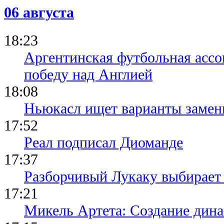
22.05.25 13:01
06 августа
Суперкубо
Удине
18:23
Аргентинская футбольная ассо
победу над Англией
18:08
Ньюкасл ищет варианты замен
17:52
Реал подписал Диоманде
17:37
Разборчивый Лукаку выбирает
17:21
Микель Артета: Создание динас