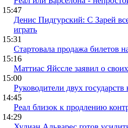
Реал или Барселона - непросто
15:47
Денис Пидгурский: С Зарей вс
играть
15:31
Стартовала продажа билетов н
15:16
Маттиас Яйссле заявил о свои
15:00
Руководители двух государств
14:45
Реал близок к продлению конт
14:29
Хулиан Альварес готов усилить