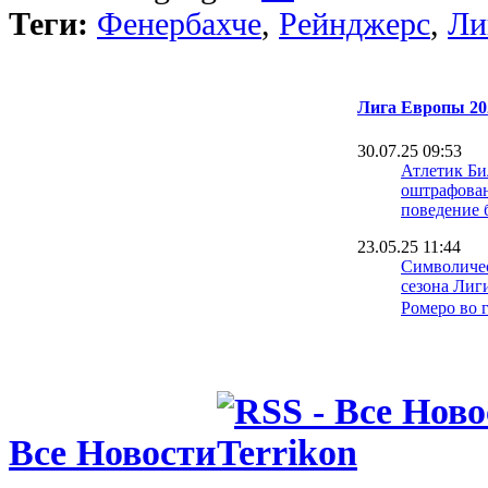
Теги:
Фенербахче
,
Рейнджерс
,
Ли
Лига Европы 20
30.07.25 09:53
Атлетик Би
оштрафован
поведение 
23.05.25 11:44
Символичес
сезона Лиг
Ромеро во 
22.05.25 18:59
Бен Фостер
будто плев
Юнайтед
22.05.25 16:25
Все Новости
Ван де Вен:
ворот Тотт
совсем не 