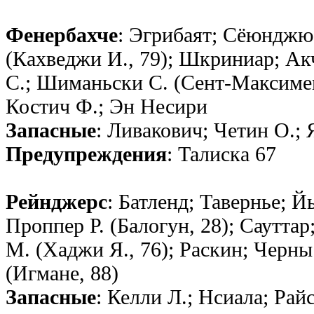
Фенербахче
: Эгрибаят; Сёюнджю
(Кахведжи И., 79); Шкриниар; Акч
С.; Шиманьски С. (Сент-Максимен,
Костич Ф.; Эн Несири
Запасные
: Ливакович; Четин О.; 
Предупреждения
: Талиска 67
Рейнджерс
: Батленд; Тавернье; Й
Проппер Р. (Балогун, 28); Саутта
М. (Хаджи Я., 76); Раскин; Черны 
(Игмане, 88)
Запасные
: Келли Л.; Нсиала; Рай