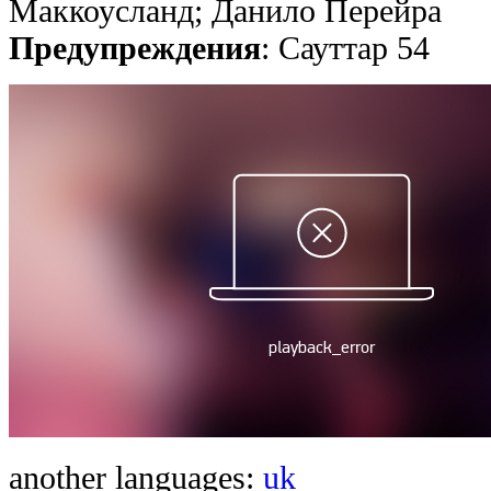
Маккоусланд; Данило Перейра
Предупреждения
: Сауттар 54
another languages:
uk