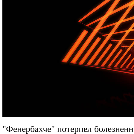
"Фенербахче" потерпел болезненн