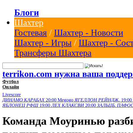
Блоги
Шахтер
Гостевая
/
Шахтер - Новости
Шахтер - Игры
/
Шахтер - Сос
Трансферы Шахтера
terrikon.com нужна ваша подде
Футбол
Онлайн
Livescore
ДИНАМО
КАРАБАХ
20:00
Megogo
ЯГЕЛЛОН
РЕЙНДЖ.
19:00
ЯБЛОНЕЦ
РФШ
19:00
ЛЕХ
КЛАКСВИ
20:00
ЗАЛЬЦБ.
ПАФО
Команда Моуринью разби