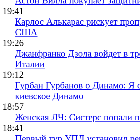
Астон Вилла покупает защитн
19:41
Карлос Алькарас рискует про
США
19:26
Джанфранко Дзола войдет в тр
Италии
19:12
Гурбан Гурбанов о Динамо: Я с
киевское Динамо
18:57
Женская ЛЧ: Систерс попали п
18:41
Первый тур УПЛ установил ре