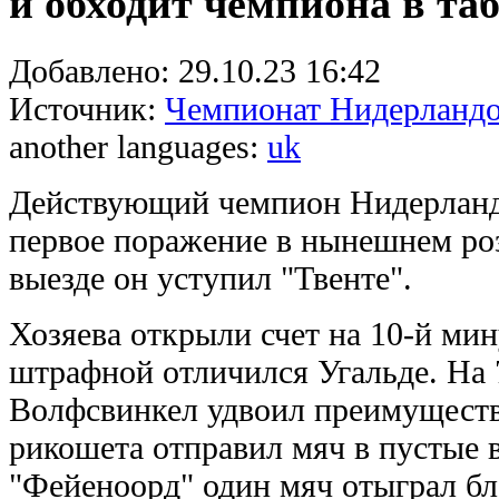
и обходит чемпиона в та
Добавлено:
29.10.23 16:42
Источник:
Чемпионат Нидерланд
another languages:
uk
Действующий чемпион Нидерланд
первое поражение в нынешнем р
выезде он уступил "Твенте".
Хозяева открыли счет на 10-й мин
штрафной отличился Угальде. На 
Волфсвинкел удвоил преимуществ
рикошета отправил мяч в пустые в
"Фейеноорд" один мяч отыграл бл