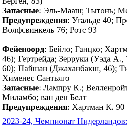
Берген, 83)
Запасные
: Эль-Мааш; Тытонь; Ме
Предупреждения
: Угальде 40; Пр
Волфсвинкель 76; Ротс 93
Фейеноорд
: Бейло; Ганцко; Харт
46); Гертрейда; Зерруки (Уэда А.,
60); Пайшан (Джаханбакш, 46); Ти
Хименес Сантьяго
Запасные
: Лампру К.; Велленрой
Миламбо; ван ден Белт
Предупреждения
: Хартман К. 90
2023-24, Чемпионат Нидерландов: