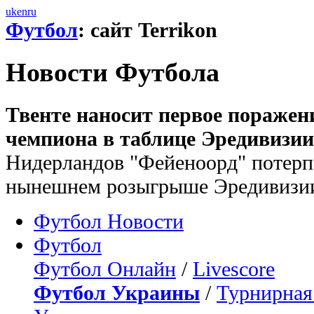
uk
en
ru
Футбол
: сайт Terrikon
Новости Футбола
Твенте наносит первое поражен
чемпиона в таблице Эредивизии
Нидерландов "Фейеноорд" потерп
нынешнем розыгрыше Эредивизи
Футбол Новости
Футбол
Футбол Онлайн
/
Livescore
Футбол Украины
/
Турнирная