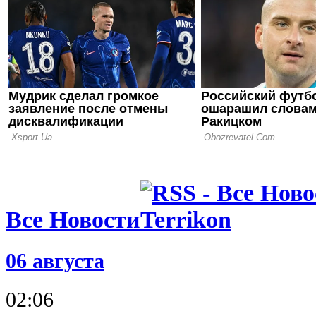
Твенте нан
поражение
обходит че
Эредивизи
23.10.23 20:13
Аякс отпра
отставку
Все Новости
06 августа
02:06