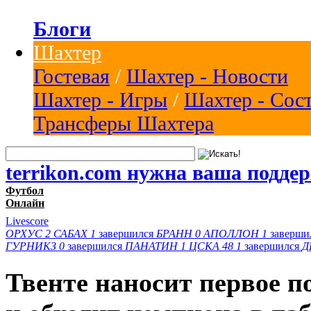
Блоги
Шахтер
Гостевая
/
Шахтер - Новости
Шахтер - Игры
/
Шахтер - Сос
Трансферы Шахтера
terrikon.com нужна ваша подде
Футбол
Онлайн
Livescore
ОРХУС
2
САБАХ
1
завершился
БРАНН
0
АПОЛЛОН
1
заверши
ГУРНИКЗ
0
завершился
ПАНАТИН
1
ЦСКА 48
1
завершился
Д
Твенте наносит первое 