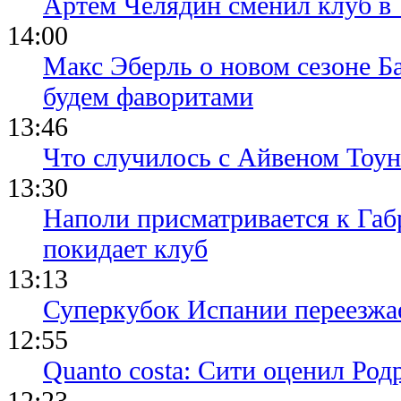
Артем Челядин сменил клуб 
14:00
Макс Эберль о новом сезоне Б
будем фаворитами
13:46
Что случилось с Айвеном Тоун
13:30
Наполи присматривается к Габ
покидает клуб
13:13
Суперкубок Испании переезжа
12:55
Quanto costa: Сити оценил Род
12:23