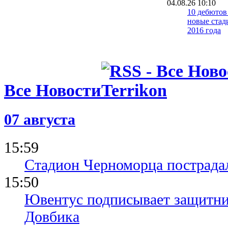
04.08.26 10:10
10 дебютов 
новые ста
2016 года
31.07.26 10:10
36-й пошел:
сезона УП
30.07.26 10:10
Все Новости
Полузакрыт
трансферны
старта сез
07 августа
28.07.26 10:10
Реанимация
15:59
кто за Кло
Стадион Черноморца пострадал
15:50
Ювентус подписывает защитни
Довбика