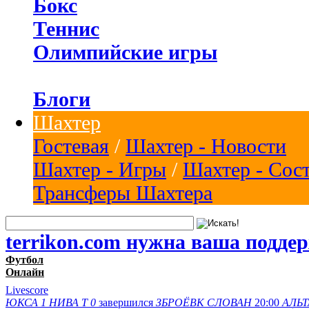
Бокс
Теннис
Олимпийские игры
Блоги
Шахтер
Гостевая
/
Шахтер - Новости
Шахтер - Игры
/
Шахтер - Сос
Трансферы Шахтера
terrikon.com нужна ваша подде
Футбол
Онлайн
Livescore
ЮКСА
1
НИВА Т
0
завершился
ЗБРОЁВК
СЛОВАН
20:00
АЛЬТ