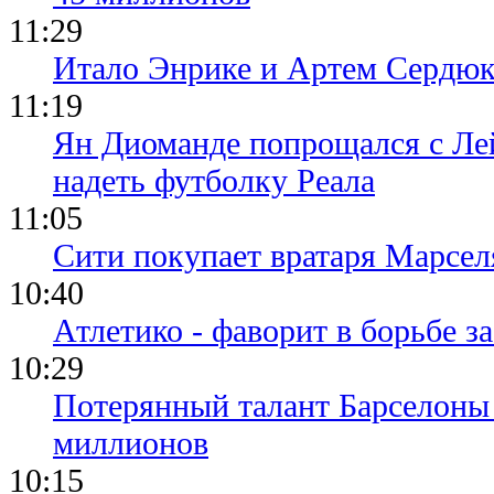
11:29
Итало Энрике и Артем Сердюк
11:19
Ян Диоманде попрощался с Лей
надеть футболку Реала
11:05
Сити покупает вратаря Марсел
10:40
Атлетико - фаворит в борьбе з
10:29
Потерянный талант Барселоны 
миллионов
10:15