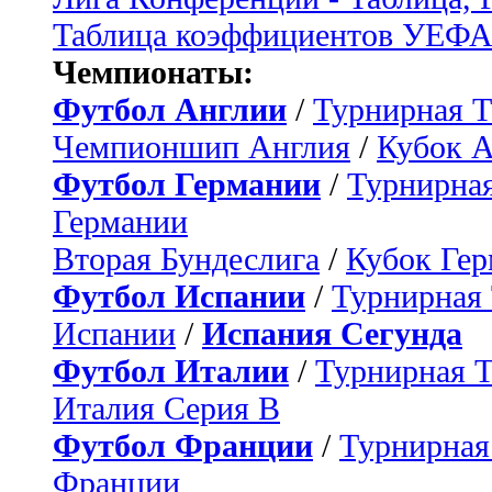
Таблица коэффициентов УЕФ
Чемпионаты:
Футбол Англии
/
Турнирная Т
Чемпионшип Англия
/
Кубок 
Футбол Германии
/
Турнирная
Германии
Вторая Бундеслига
/
Кубок Ге
Футбол Испании
/
Турнирная
Испании
/
Испания Сегунда
Футбол Италии
/
Турнирная 
Италия Серия B
Футбол Франции
/
Турнирная
Франции