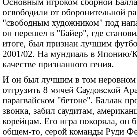
Основным игроком сборной Баллак
освободили от оборонительной ра
"свободным художником" под на
он перешел в "Байер", где станови
итоге, был признан лучшим футб
2001/02. На мундиаль в Японию/К
качестве признанного гения.
И он был лучшим в том неровном 
отгрузить 8 мячей Саудовской Ара
парагвайском "бетоне". Баллак про
звонка, забил саудитам, американ
корейцам. Его игра покоряла, он 
общем-то, серой команды Руди Фел