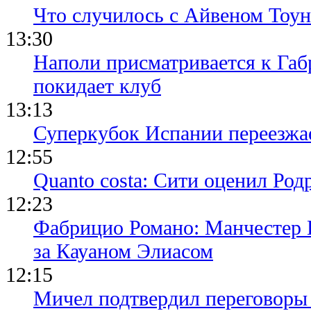
Что случилось с Айвеном Тоун
13:30
Наполи присматривается к Габ
покидает клуб
13:13
Суперкубок Испании переезжа
12:55
Quanto costa: Сити оценил Род
12:23
Фабрицио Романо: Манчестер 
за Кауаном Элиасом
12:15
Мичел подтвердил переговор