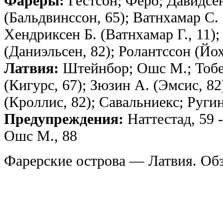
Фареры:
Гестсон; Фёро; Давидсен
(Бальдвинссон, 65); Ватнхамар С.
Хендриксен Б. (Ватнхамар Г., 11)
(Даниэльсен, 82); Ролантссон (Йох
Латвия:
Штейнбор; Ошс М.; Тобе
(Кигурс, 67); Зюзин А. (Эмсис, 8
(Кроллис, 82); Савальниекс; Ругин
Предупреждения:
Наттестад, 59 -
Ошс М., 88
Фарерские острова — Латвия. Обзо