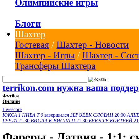
Олимпийские игры
Блоги
Шахтер
Гостевая
/
Шахтер - Новости
Шахтер - Игры
/
Шахтер - Сос
Трансферы Шахтера
terrikon.com нужна ваша подде
Футбол
Онлайн
Livescore
ЮКСА
1
НИВА Т
0
завершился
ЗБРОЁВК
СЛОВАН
20:00
АЛЬТ
ГЕРТА
21:30
ВИСЛА K
ВИСЛА П
21:30
БРЮГГЕ
КОРТРЕЙ
21
Фареры - Латвия - 1:1: 