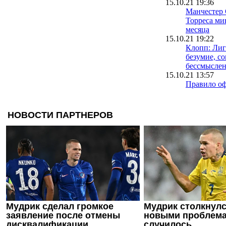
15.10.21 19:36
Манчестер
Торреса ми
месяца
15.10.21 19:22
Клопп: Лиг
безумие, с
бессмысле
15.10.21 13:57
Правило оф
быть модер
после скан
Мбаппе
11.10.21 13:40
Бускетс ув
забил Испа
11.10.21 12:37
Бензема по
Наций поо
ЧМ-2022