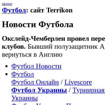
uk
en
ru
Футбол
: сайт Terrikon
Новости Футбола
Окслейд-Чемберлен провел пере
клубов.
Бывший полузащитник Ар
вернуться в Англию
Футбол Новости
Футбол
Футбол Онлайн
/
Livescore
Футбол Украины
/
Турнирная
Украины