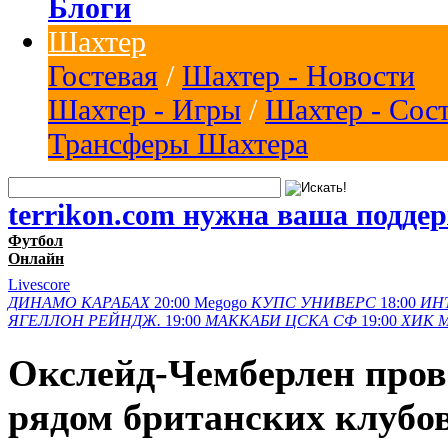
Блоги
Шахтер
Гостевая
/
Шахтер - Новости
Шахтер - Игры
/
Шахтер - Сос
Трансферы Шахтера
terrikon.com нужна ваша подде
Футбол
Онлайн
Livescore
ДИНАМО
КАРАБАХ
20:00
Megogo
КУПС
УНИВЕРС
18:00
ИН
ЯГЕЛЛОН
РЕЙНДЖ.
19:00
МАККАБИ
ЦСКА СФ
19:00
ХИК
Окслейд-Чемберлен пров
рядом британских клубо