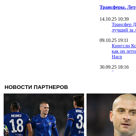
Трансферы. Лет
14.10.25 10:39
Трансфер Д
лучший за 
09.10.25 19:11
Кингсли Ко
как он лет
Наср
30.09.25 18:16
Румменигге
Ньюкасл и
22.09.25 09:42
Оболонь на
вратаря на 
травмиров
20.09.25 10:40
Источник: 
игрока у н