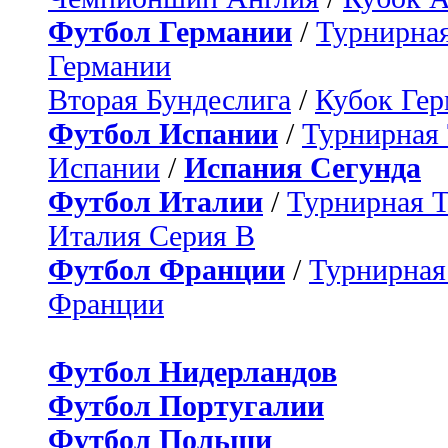
Футбол Германии
/
Турнирная
Германии
Вторая Бундеслига
/
Кубок Ге
Футбол Испании
/
Турнирная
Испании
/
Испания Сегунда
Футбол Италии
/
Турнирная 
Италия Серия B
Футбол Франции
/
Турнирная
Франции
Футбол Нидерландов
Футбол Португалии
Футбол Польши