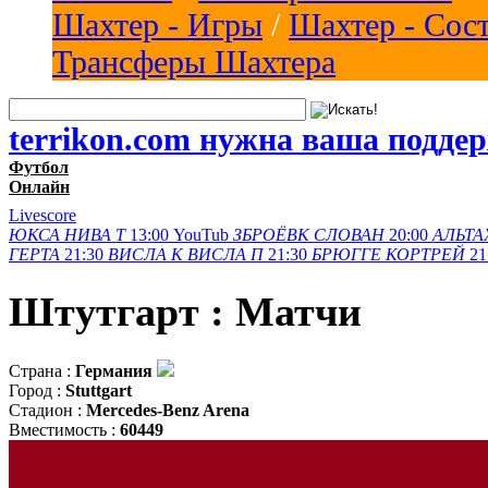
Шахтер - Игры
/
Шахтер - Сос
Трансферы Шахтера
terrikon.com нужна ваша подде
Футбол
Онлайн
Livescore
ЮКСА
НИВА Т
13:00
YouTub
ЗБРОЁВК
СЛОВАН
20:00
АЛЬТА
ГЕРТА
21:30
ВИСЛА K
ВИСЛА П
21:30
БРЮГГЕ
КОРТРЕЙ
21
Штутгарт : Матчи
Страна :
Германия
Город :
Stuttgart
Стадион :
Mercedes-Benz Arena
Вместимость :
60449