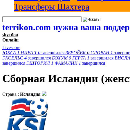
Трансферы Шахтера
terrikon.com нужна ваша подде
Футбол
Онлайн
Livescore
ЮКСА
1
НИВА Т
0
завершился
ЗБРОЁВК
0
СЛОВАН
1
заверш
ЭКСЕЛЬС
4
завершился
БОХУМ
0
ГЕРТА
1
завершился
ВИСЛА
завершился
ЭШТОРИЛ
1
ФАМАЛИК
1
завершился
Сборная Исландии (женс
Страна :
Исландия