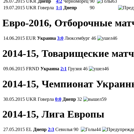
26.07.2015
UKR
Днепр
4:2
Черноморец
90
63
19.07.2015
UKR
Говерла
1:1
Днепр
90
Евро-2016, Отборочные мат
14.06.2015
EUR
Украина
3:0
Люксембург
46
46
2014-15, Товарищеские мат
09.06.2015
FRND
Украина
2:1
Грузия
46
46
2014-15, Чемпионат Украи
30.05.2015
UKR
Говерла
0:0
Днепр
32
59
2014-15, Лига Европы
27.05.2015
EL
Днепр
2:3
Севилья
90
44