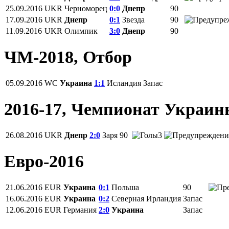
25.09.2016
UKR
Черноморец
0:0
Днепр
90
17.09.2016
UKR
Днепр
0:1
Звезда
90
11.09.2016
UKR
Олимпик
3:0
Днепр
90
ЧМ-2018, Отбор
05.09.2016
WC
Украина
1:1
Исландия
Запас
2016-17, Чемпионат Украи
26.08.2016
UKR
Днепр
2:0
Заря
90
3
Евро-2016
21.06.2016
EUR
Украина
0:1
Польша
90
16.06.2016
EUR
Украина
0:2
Северная Ирландия
Запас
12.06.2016
EUR
Германия
2:0
Украина
Запас