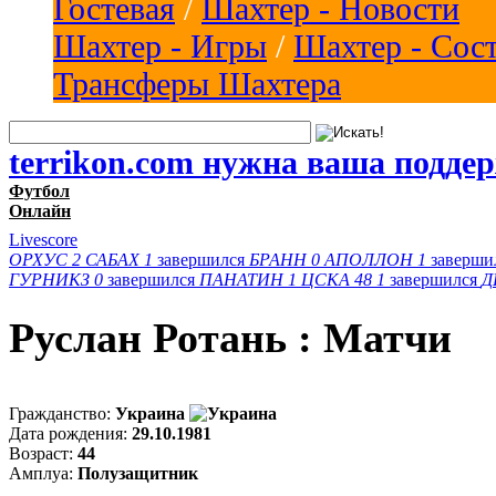
Гостевая
/
Шахтер - Новости
Шахтер - Игры
/
Шахтер - Сос
Трансферы Шахтера
terrikon.com нужна ваша подде
Футбол
Онлайн
Livescore
ОРХУС
2
САБАХ
1
завершился
БРАНН
0
АПОЛЛОН
1
заверши
ГУРНИКЗ
0
завершился
ПАНАТИН
1
ЦСКА 48
1
завершился
Д
Руслан Ротань : Матчи
Гражданство:
Украина
Дата рождения:
29.10.1981
Возраст:
44
Амплуа:
Полузащитник