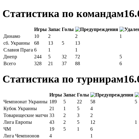
Статистика по командам
16.
Игры
Запас
Голы
Динамо
10
2
2
1
сб. Украины
68
13
5
13
Славия Прага
6
1
1
Днепр
244
5
32
72
5
Всего
328
21
37
88
6
Статистика по турнирам
16.
Игры
Запас
Голы
Чемпионат Украины
189
5
22
58
5
Кубок Украины
21
1
5
4
Товарищеские матчи
33
2
3
2
Лига Европы
43
2
5
12
1
ЧМ
19
5
1
6
Лига Чемпионов
4
1