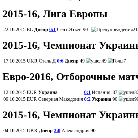
2015-16, Лига Европы
22.10.2015
EL
Днепр
0:1
Сент-Этьен
90
21
2015-16, Чемпионат Украи
17.10.2015
UKR
Сталь Д
0:6
Днепр
49
49
7
Евро-2016, Отборочные мат
12.10.2015
EUR
Украина
0:1
Испания
87
8
09.10.2015
EUR
Северная Македония
0:2
Украина
90
9
2015-16, Чемпионат Украи
04.10.2015
UKR
Днепр
2:0
Александрия
90