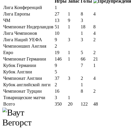
Игры
Запас
Голы
Лига Конференций
1
Лига Европы
27
1
8
4
ЧМ
13
9
3
Чемпионат Нидерландов
51
1
18
8
Лига Чемпионов
10
1
4
Лига Наций УЕФА
9
3
3
2
Чемпионшип Англия
2
Евро
19
1
5
2
Чемпионат Германии
146
1
66
21
Кубок Германии
9
7
1
Кубок Англии
5
Чемпионат Англии
37
3
2
4
Кубок английской лиги
2
1
Чемпионат Турции
16
8
2
Товарищеские матчи
3
1
Всего
350
20
122
48