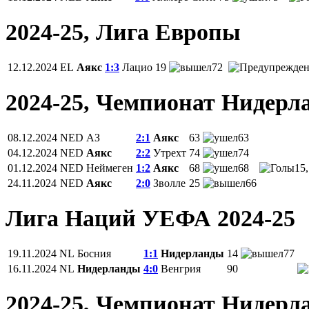
2024-25, Лига Европы
12.12.2024
EL
Аякс
1:3
Лацио
19
72
2024-25, Чемпионат Нидерл
08.12.2024
NED
АЗ
2:1
Аякс
63
63
04.12.2024
NED
Аякс
2:2
Утрехт
74
74
01.12.2024
NED
Неймеген
1:2
Аякс
68
68
15,
24.11.2024
NED
Аякс
2:0
Зволле
25
66
Лига Наций УЕФА 2024-25
19.11.2024
NL
Босния
1:1
Нидерланды
14
77
16.11.2024
NL
Нидерланды
4:0
Венгрия
90
2024-25, Чемпионат Нидерл