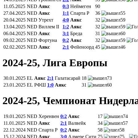
11.05.2025
NED
Аякс
0:3
Неймеген
90
27.04.2025
NED
Аякс
1:1
Спарта Р
36
55
20.04.2025
NED
Утрехт
4:0
Аякс
32
59
13.04.2025
NED
Виллем II
1:2
Аякс
32
59
06.04.2025
NED
Аякс
3:1
Бреда
31
60
09.02.2025
NED
Фортуна
0:2
Аякс
32
59
02.02.2025
NED
Аякс
2:1
Фейеноорд
45
46
2024-25, Лига Европы
30.01.2025
EL
Аякс
2:1
Галатасарай
18
73
23.01.2025
EL
РФШ
1:0
Аякс
31
60
2024-25, Чемпионат Нидерл
19.01.2025
NED
Херенвен
0:2
Аякс
17
74
11.01.2025
NED
Аякс
2:1
Валвейк
34
57
22.12.2024
NED
Спарта Р
0:2
Аякс
58
58
15.12.2024
NED
Аякс
3:0
Алмере Сити
75
75