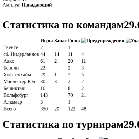
Амплуа:
Нападающий
Статистика по командам
29.
Игры
Запас
Голы
Твенте
2
1
сб. Нидерландов
44
14
11
4
Аякс
61
2
20
11
Бернли
22
2
3
Хоффенхайм
29
1
7
5
Манчестер Юн
30
3
2
2
Бешикташ
16
8
2
Вольфсбург
143
70
21
Алкмаар
3
1
Всего
350
20
122
48
Статистика по турнирам
29.