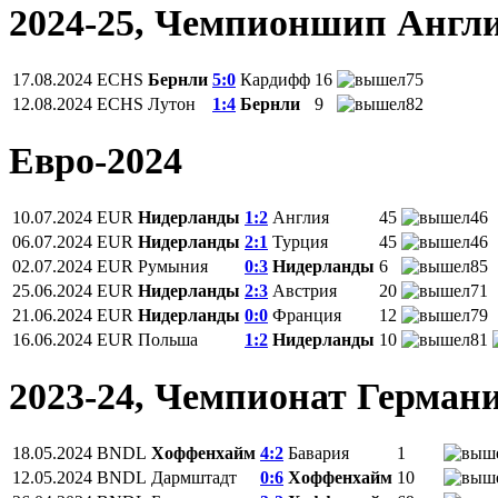
2024-25, Чемпионшип Англ
17.08.2024
ECHS
Бернли
5:0
Кардифф
16
75
12.08.2024
ECHS
Лутон
1:4
Бернли
9
82
Евро-2024
10.07.2024
EUR
Нидерланды
1:2
Англия
45
46
06.07.2024
EUR
Нидерланды
2:1
Турция
45
46
02.07.2024
EUR
Румыния
0:3
Нидерланды
6
85
25.06.2024
EUR
Нидерланды
2:3
Австрия
20
71
21.06.2024
EUR
Нидерланды
0:0
Франция
12
79
16.06.2024
EUR
Польша
1:2
Нидерланды
10
81
2023-24, Чемпионат Герман
18.05.2024
BNDL
Хоффенхайм
4:2
Бавария
1
12.05.2024
BNDL
Дармштадт
0:6
Хоффенхайм
10