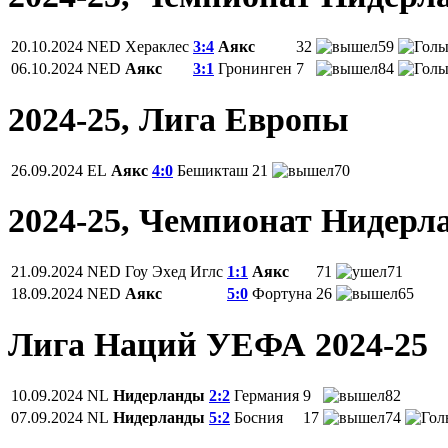
20.10.2024
NED
Хераклес
3:4
Аякс
32
59
06.10.2024
NED
Аякс
3:1
Гронинген
7
84
2024-25, Лига Европы
26.09.2024
EL
Аякс
4:0
Бешикташ
21
70
2024-25, Чемпионат Нидерл
21.09.2024
NED
Гоу Эхед Иглс
1:1
Аякс
71
71
18.09.2024
NED
Аякс
5:0
Фортуна
26
65
Лига Наций УЕФА 2024-25
10.09.2024
NL
Нидерланды
2:2
Германия
9
82
07.09.2024
NL
Нидерланды
5:2
Босния
17
74