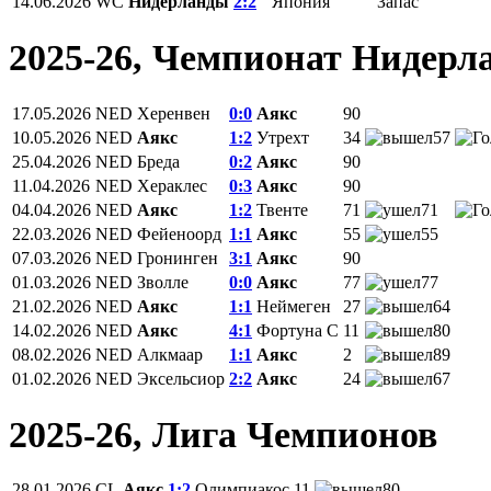
14.06.2026
WC
Нидерланды
2:2
Япония
Запас
2025-26, Чемпионат Нидерл
17.05.2026
NED
Херенвен
0:0
Аякс
90
10.05.2026
NED
Аякс
1:2
Утрехт
34
57
25.04.2026
NED
Бреда
0:2
Аякс
90
11.04.2026
NED
Хераклес
0:3
Аякс
90
04.04.2026
NED
Аякс
1:2
Твенте
71
71
22.03.2026
NED
Фейеноорд
1:1
Аякс
55
55
07.03.2026
NED
Гронинген
3:1
Аякс
90
01.03.2026
NED
Зволле
0:0
Аякс
77
77
21.02.2026
NED
Аякс
1:1
Неймеген
27
64
14.02.2026
NED
Аякс
4:1
Фортуна С
11
80
08.02.2026
NED
Алкмаар
1:1
Аякс
2
89
01.02.2026
NED
Эксельсиор
2:2
Аякс
24
67
2025-26, Лига Чемпионов
28.01.2026
CL
Аякс
1:2
Олимпиакос
11
80