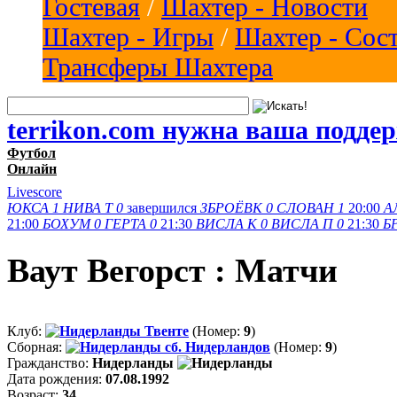
Гостевая
/
Шахтер - Новости
Шахтер - Игры
/
Шахтер - Сос
Трансферы Шахтера
terrikon.com нужна ваша подде
Футбол
Онлайн
Livescore
ЮКСА
1
НИВА Т
0
завершился
ЗБРОЁВК
0
СЛОВАН
1
20:00
А
21:00
БОХУМ
0
ГЕРТА
0
21:30
ВИСЛА K
0
ВИСЛА П
0
21:30
Б
Ваут Вегорст : Матчи
Клуб:
Твенте
(Номер:
9
)
Сборная:
сб. Нидерландов
(Номер:
9
)
Гражданство:
Нидерланды
Дата рождения:
07.08.1992
Возраст:
34