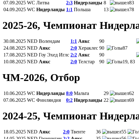
07.09.2025
WC
Литва
2:3
Нидерланды
8
83
04.09.2025
WC
Нидерланды
1:1
Польша
13
78
2025-26, Чемпионат Нидерл
30.08.2025
NED
Волендам
1:1
Аякс
90
24.08.2025
NED
Аякс
2:0
Хераклес
90
87
17.08.2025
NED
Гоу Эхед Иглс
2:2
Аякс
90
10.08.2025
NED
Аякс
2:0
Телстар
90
19, 83
ЧМ-2026, Отбор
10.06.2025
WC
Нидерланды
8:0
Мальта
29
62
07.06.2025
WC
Финляндия
0:2
Нидерланды
22
69
2024-25, Чемпионат Нидерл
18.05.2025
NED
Аякс
2:0
Твенте
36
55
14.05.2025
NED
Гронинген
2:2
Аякс
35
56