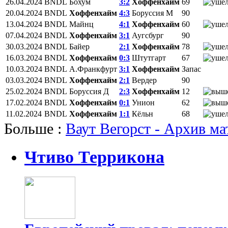
26.04.2024
BNDL
Бохум
3:2
Хоффенхайм
69
20.04.2024
BNDL
Хоффенхайм
4:3
Боруссия М
90
13.04.2024
BNDL
Майнц
4:1
Хоффенхайм
60
07.04.2024
BNDL
Хоффенхайм
3:1
Аугсбург
90
30.03.2024
BNDL
Байер
2:1
Хоффенхайм
78
16.03.2024
BNDL
Хоффенхайм
0:3
Штутгарт
67
10.03.2024
BNDL
А.Франкфурт
3:1
Хоффенхайм
Запас
03.03.2024
BNDL
Хоффенхайм
2:1
Вердер
90
25.02.2024
BNDL
Боруссия Д
2:3
Хоффенхайм
12
17.02.2024
BNDL
Хоффенхайм
0:1
Унион
62
11.02.2024
BNDL
Хоффенхайм
1:1
Кёльн
68
Больше :
Ваут Вегорст - Архив ма
Чтиво Террикона