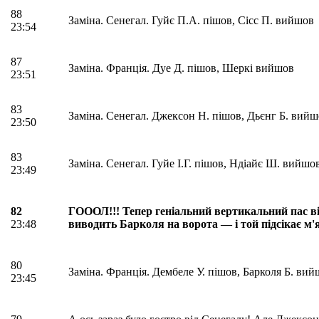
88
Заміна. Сенегал. Гуйє П.А. пішов, Сісс П. вийшов
23:54
87
Заміна. Франція. Дуе Д. пішов, Шеркі вийшов
23:51
83
Заміна. Сенегал. Джексон Н. пішов, Дьєнг Б. вий
23:50
83
Заміна. Сенегал. Гуйе І.Г. пішов, Ндіайє Ш. вийшо
23:49
82
ГОООЛ!!! Тепер геніальний вертикальний пас ві
23:48
виводить Барколя на ворота — і той підсікає м'
80
Заміна. Франція. Дембеле У. пішов, Барколя Б. ви
23:45