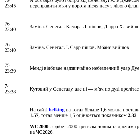
79
А ось зараз було гостро вiд Сенегалу! Але Джексон
23:45
переправити м'яч у ворота після пасу з лівого флан
76
Заміна. Сенегал. Камара Л. пішов, Діарра Х. вийш
23:40
76
Заміна. Сенегал. І. Сарр пішов, Мбайє вийшов
23:40
75
Менді відбиває надзвичайно небезпечний удар Дуе
23:39
74
Кутовий у Сенегалу, але ні — м’яч по дузі пролітає
23:38
На сайтi
betking
на тотал більше 1,6 можна постави
1.57
, тотал менше 1,5 оцінюється показником
2.33
WC2000
- фрібет 2000 грн всім новим та діючим г
на ЧС2026.