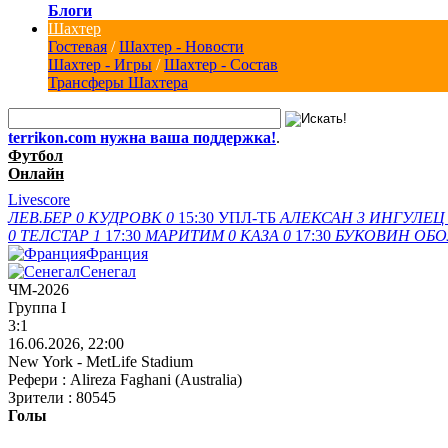
Блоги
Шахтер
Гостевая
/
Шахтер - Новости
Шахтер - Игры
/
Шахтер - Состав
Трансферы Шахтера
terrikon.com нужна ваша поддержка!
.
Футбол
Онлайн
Livescore
ЛЕВ.БЕР
0
КУДРОВК
0
15:30
УПЛ-ТБ
АЛЕКСАН
3
ИНГУЛЕЦ
0
ТЕЛСТАР
1
17:30
МАРИТИМ
0
КАЗА
0
17:30
БУКОВИН
ОБО
Франция
Сенегал
ЧМ-2026
Группа I
3:1
16.06.2026, 22:00
New York - MetLife Stadium
Рефери : Alireza Faghani (Australia)
Зрители : 80545
Голы