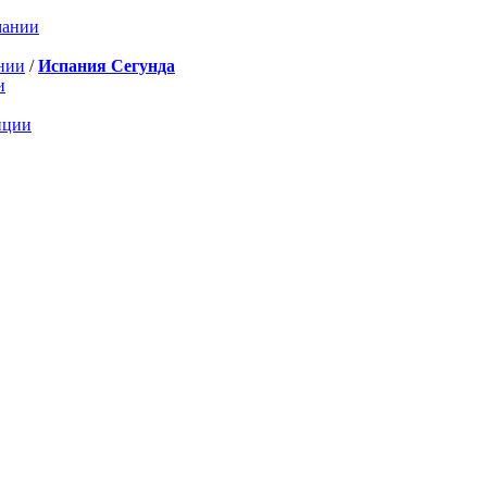
мании
нии
/
Испания Сегунда
и
нции