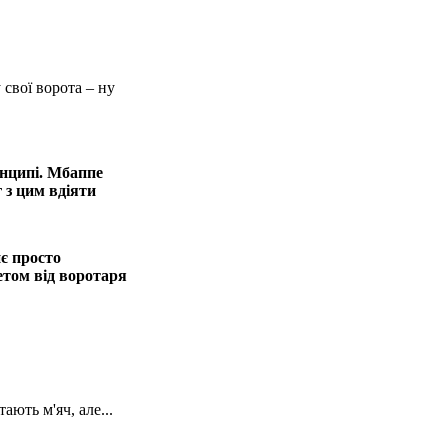
 свої ворота – ну
нципі. Мбаппе
г з цим вдіяти
є просто
етом від воротаря
ають м'яч, але...