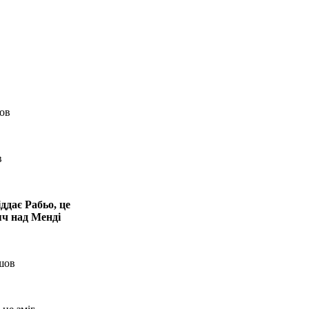
шов
в
ддає Рабьо, це
яч над Менді
йшов