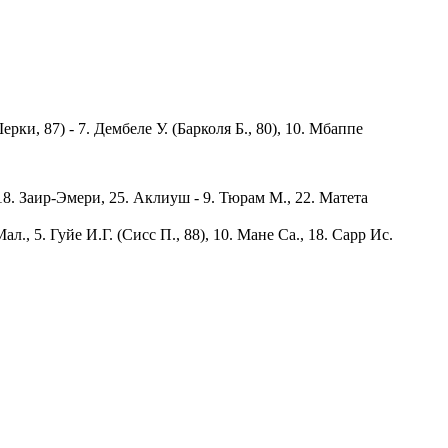
ерки, 87) - 7. Дембеле У. (Барколя Б., 80), 10. Мбаппе
., 18. Заир-Эмери, 25. Аклиуш - 9. Тюрам М., 22. Матета
ал., 5. Гуйе И.Г. (Сисс П., 88), 10. Мане Са., 18. Сарр Ис.