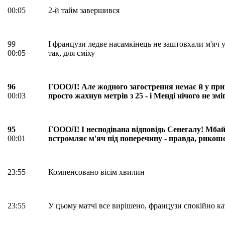
00:05
2-й тайм завершився
99
І французи ледве насамкінець не заштовхали м'яч у
00:05
так, для сміху
96
ГОООЛ! Але жодного загострення немає й у при
00:03
просто жахнув метрів з 25 - і Менді нічого не змі
95
ГОООЛ! І несподівана відповідь Сенегалу! Мбай
00:01
встромляє м'яч під поперечину - правда, рикош
23:55
Компенсовано вiсiм хвилин
23:55
У цьому матчі все вирішено, французи спокійно кат