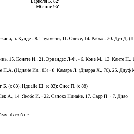
Барколя Б. 82'
Мбаппе 96'
кано, 5. Кунде - 8. Тчуамени, 11. Олисе, 14. Рабьо - 20. Дуэ Д. (Ш
. Динь, 15. Конате И., 21. Эрнандес Л-Ф. - 6. Коне М., 13. Канте Н
йе П.А. (Ндиайе Ил., 83) - 8. Камара Л. (Диарра Х., 76), 25. Диуф М
г Б. (с 83); Ндиайе Ш. (с 83); Сисс П. (с 88)
 Сек А., 14. Якобс И. - 22. Сапоко Ндиайе, 17. Сарр П. - 7. Диао
йму ніхто б не