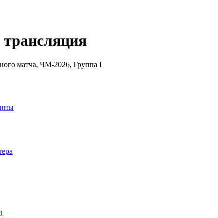
н трансляция
ного матча, ЧМ-2026, Группа I
аины
тера
и