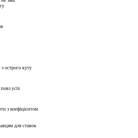
 не зміг
гу
ов
 з острого куту
 повз усіх
ти з коефіцієнтом
равцям для ставок