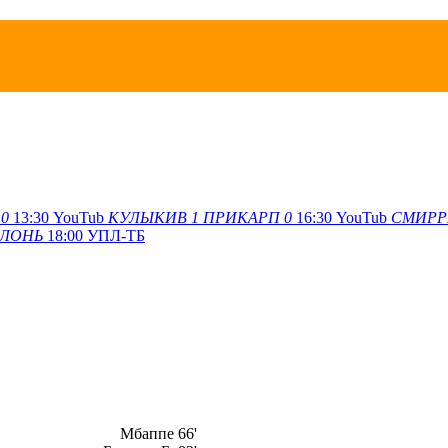
0
13:30
YouTub
КУЛЫКИВ
1
ПРИКАРП
0
16:30
YouTub
СМИРР
ЛОНЬ
18:00
УПЛ-ТБ
Мбаппе 66'