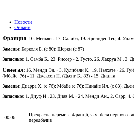
Новости
Онлайн
Франция
: 16. Меньян - 17. Салиба, 19. Эрнандес Тео, 4. Упаме
Замены
: Барколя Б. (с 80); Шерки (с 87)
Запасные
: 1. Самба Б., 23. Риссер - 2. Густо, 26. Лакруа М., 3
Сенегал
: 16. Менди Эд. - 3. Кулибали К., 19. Ньяхате - 26. Гу
(Мбайе, 76) - 11. Джексон Н. (Дьенг Б., 83) - 15. Диатта
Замены
: Диарра Х. (с 76); Мбайе (с 76); Ндиайе Ил. (с 83); Дьен
Запасные
: 1. Диуф Й., 23. Диав М. - 24. Менди Ан., 2. Сарр, 4.
Прекрасна перемога Франції, яку після першого та
00:06
передбачив