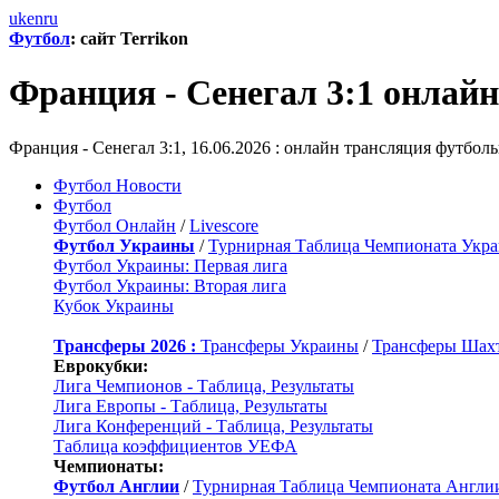
uk
en
ru
Футбол
: сайт Terrikon
Франция - Сенегал 3:1 онлай
Франция - Сенегал 3:1, 16.06.2026 : онлайн трансляция футболь
Футбол Новости
Футбол
Футбол Онлайн
/
Livescore
Футбол Украины
/
Турнирная Таблица Чемпионата Укр
Футбол Украины: Первая лига
Футбол Украины: Вторая лига
Кубок Украины
Трансферы 2026 :
Трансферы Украины
/
Трансферы Шах
Еврокубки:
Лига Чемпионов - Таблица, Результаты
Лига Европы - Таблица, Результаты
Лига Конференций - Таблица, Результаты
Таблица коэффициентов УЕФА
Чемпионаты:
Футбол Англии
/
Турнирная Таблица Чемпионата Англи